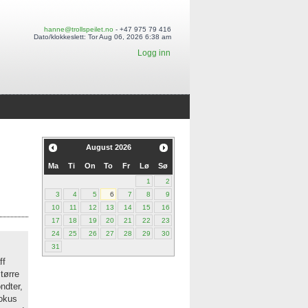
hanne@trollspeilet.no
- +47 975 79 416
Dato/klokkeslett: Tor Aug 06, 2026 6:38 am
Logg inn
August
2026
Ma
Ti
On
To
Fr
Lø
Sø
1
2
3
4
5
6
7
8
9
10
11
12
13
14
15
16
17
18
19
20
21
22
23
24
25
26
27
28
29
30
31
ff
større
ndter,
fokus