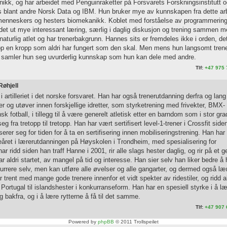
knikk, og har arbeidet med Penguinraketter på Forsvarets Forskningsinstitutt 
 blant andre Norsk Data og IBM. Hun bruker mye av kunnskapen fra dette ar
 menneskers og hesters biomekanikk. Koblet med forståelse av programmerin
det ut mye interessant læring, særlig i daglig diskusjon og trening sammen 
naturlig atlet og har trenerbakgrunn. Hannes sits er fremdeles ikke i orden, det
 opp en kropp som aldri har fungert som den skal. Men mens hun langsomt tren
et, samler hun seg uvurderlig kunnskap som hun kan dele med andre.
Tlf:
+47 975 
Røhjell
i artilleriet i det norske forsvaret. Han har også trenerutdanning derfra og lang
er og utøver innen forskjellige idretter, som styrketrening med frivekter, BMX-
k fotball, i tillegg til å være generelt atletisk etter en barndom som i stor gra
eg fra tretopp til tretopp. Han har vært sertifisert level-1-trener i Crossfit side
serer seg for tiden for å ta en sertifisering innen mobiliseringstrening. Han ha
eåret i lærerutdanningen på Høyskolen i Trondheim, med spesialisering for
 ridd siden han traff Hanne i 2001, rir alle slags hester daglig, og rir på et g
r aldri startet, av mangel på tid og interesse. Han sier selv han liker bedre å 
rrere selv, men kan utføre alle øvelser og alle gangarter, og dermed også læ
 trent med mange gode trenere innenfor et vidt spekter av ridestiler, og ridd al
i Portugal til islandshester i konkurranseform. Han har en spesiell styrke i å l
 bakfra, og i å lære rytterne å få til det samme.
Tlf:
+47 907 
Powered by
phpBB
© 2011 Trollspeilet