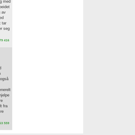
og med
beidet
g av
med
 tar
er seg
79 416
d
n
r også
enerelt
hjelpe
re
t fra
ære
63 559