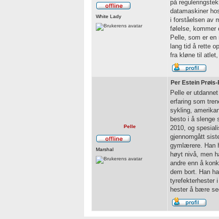
på reguleringste
datamaskiner hos
White Lady
i forståelsen av
følelse, kommer 
Pelle, som er en 
lang tid å rette
fra kløne til atl
Per Estein Prøis-
Pelle er utdannet 
erfaring som tren
sykling, amerikans
besto i å slenge s
Pelle
2010, og spesiali
gjennomgått sist
gymlærere. Han har
Marshal
høyt nivå, men ha
andre enn å konku
dem bort. Han har
tyrefekterhester 
hester å bære seg