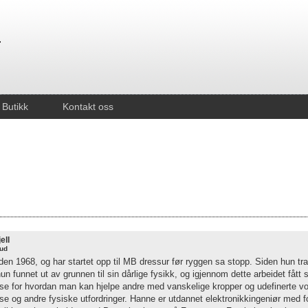
Butikk
Kontakt oss
ell
rud
den 1968, og har startet opp til MB dressur før ryggen sa stopp. Siden hun tra
un funnet ut av grunnen til sin dårlige fysikk, og igjennom dette arbeidet fått 
lse for hvordan man kan hjelpe andre med vanskelige kropper og udefinerte vo
se og andre fysiske utfordringer. Hanne er utdannet elektronikkingeniør med 