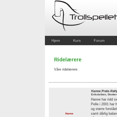
Hjem
Kurs
Forum
Ridelærere
Våre ridelærere.
Hanne Prøis-Røhj
Eriksbråten, Skotte
Hanne har ridd si
Pelle i 2001 har h
og større forståe
samt dårlig balan
Hanne