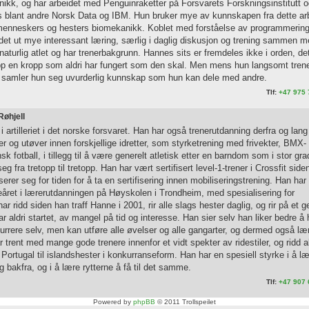
knikk, og har arbeidet med Penguinraketter på Forsvarets Forskningsinstitutt 
 blant andre Norsk Data og IBM. Hun bruker mye av kunnskapen fra dette ar
 menneskers og hesters biomekanikk. Koblet med forståelse av programmerin
det ut mye interessant læring, særlig i daglig diskusjon og trening sammen 
naturlig atlet og har trenerbakgrunn. Hannes sits er fremdeles ikke i orden, det
 opp en kropp som aldri har fungert som den skal. Men mens hun langsomt tren
et, samler hun seg uvurderlig kunnskap som hun kan dele med andre.
Tlf:
+47 975 
Røhjell
i artilleriet i det norske forsvaret. Han har også trenerutdanning derfra og lang
er og utøver innen forskjellige idretter, som styrketrening med frivekter, BMX-
k fotball, i tillegg til å være generelt atletisk etter en barndom som i stor gra
eg fra tretopp til tretopp. Han har vært sertifisert level-1-trener i Crossfit side
serer seg for tiden for å ta en sertifisering innen mobiliseringstrening. Han ha
eåret i lærerutdanningen på Høyskolen i Trondheim, med spesialisering for
 ridd siden han traff Hanne i 2001, rir alle slags hester daglig, og rir på et g
r aldri startet, av mangel på tid og interesse. Han sier selv han liker bedre å 
rrere selv, men kan utføre alle øvelser og alle gangarter, og dermed også læ
 trent med mange gode trenere innenfor et vidt spekter av ridestiler, og ridd al
i Portugal til islandshester i konkurranseform. Han har en spesiell styrke i å l
 bakfra, og i å lære rytterne å få til det samme.
Tlf:
+47 907 
Powered by
phpBB
© 2011 Trollspeilet