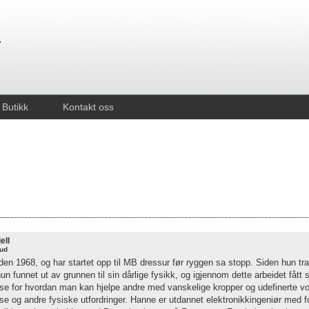
Butikk
Kontakt oss
ell
rud
den 1968, og har startet opp til MB dressur før ryggen sa stopp. Siden hun tra
un funnet ut av grunnen til sin dårlige fysikk, og igjennom dette arbeidet fått 
lse for hvordan man kan hjelpe andre med vanskelige kropper og udefinerte vo
se og andre fysiske utfordringer. Hanne er utdannet elektronikkingeniør med 