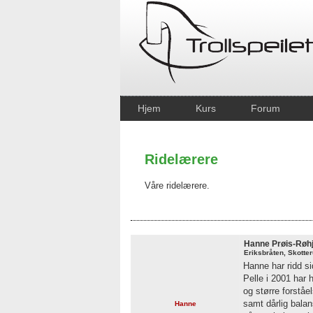
Hjem
Kurs
Forum
Ridelærere
Våre ridelærere.
Hanne Prøis-Røhj
Eriksbråten, Skotte
Hanne har ridd si
Pelle i 2001 har h
og større forståe
samt dårlig balan
Hanne