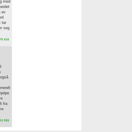
og med
beidet
g av
med
 tar
er seg
79 416
d
n
r også
enerelt
hjelpe
re
t fra
ære
63 559