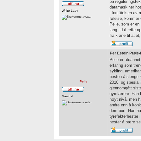
på reguleringste
datamaskiner hos
White Lady
i forståelsen av
følelse, kommer 
Pelle, som er en 
lang tid å rette
fra kløne til atl
Per Estein Prøis-
Pelle er utdannet 
erfaring som tren
sykling, amerikans
besto i å slenge s
Pelle
2010, og spesiali
gjennomgått sist
gymlærere. Han har
Marshal
høyt nivå, men ha
andre enn å konku
dem bort. Han har
tyrefekterhester 
hester å bære seg