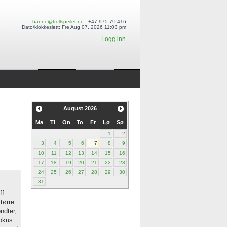
hanne@trollspeilet.no
- +47 975 79 416
Dato/klokkeslett: Fre Aug 07, 2026 11:03 pm
Logg inn
August
2026
Ma
Ti
On
To
Fr
Lø
Sø
1
2
3
4
5
6
7
8
9
10
11
12
13
14
15
16
17
18
19
20
21
22
23
24
25
26
27
28
29
30
31
ff
større
ndter,
fokus