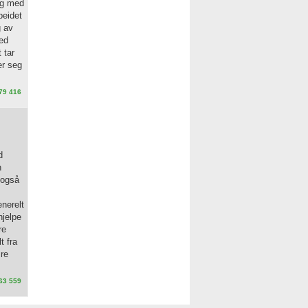
og med
beidet
g av
med
 tar
er seg
79 416
d
n
r også
enerelt
hjelpe
re
t fra
ære
63 559