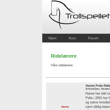
Hjem
Kurs
Forum
Ridelærere
Våre ridelærere.
Hanne Prøis-Røhj
Eriksbråten, Skotte
Hanne har ridd si
Pelle i 2001 har h
og større forståe
samt dårlig balan
Hanne