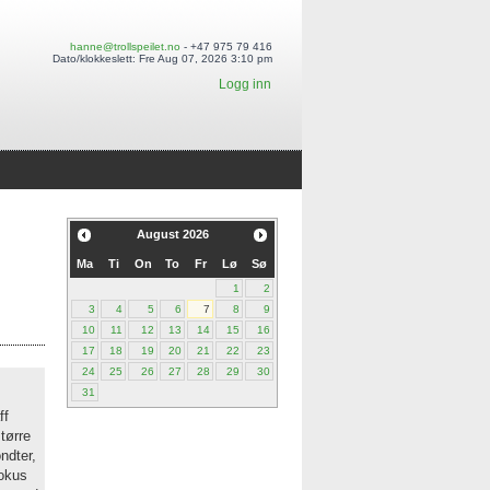
hanne@trollspeilet.no
- +47 975 79 416
Dato/klokkeslett: Fre Aug 07, 2026 3:10 pm
Logg inn
August
2026
Ma
Ti
On
To
Fr
Lø
Sø
1
2
3
4
5
6
7
8
9
10
11
12
13
14
15
16
17
18
19
20
21
22
23
24
25
26
27
28
29
30
31
ff
større
ndter,
fokus