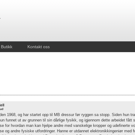
Butikk
Kontakt oss
ell
rud
den 1968, og har startet opp til MB dressur før ryggen sa stopp. Siden hun tra
un funnet ut av grunnen til sin dårlige fysikk, og igjennom dette arbeidet fått 
lse for hvordan man kan hjelpe andre med vanskelige kropper og udefinerte vo
se og andre fysiske utfordringer. Hanne er utdannet elektronikkingeniør med 