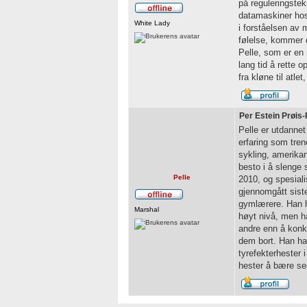
på reguleringste
datamaskiner hos
White Lady
i forståelsen av
følelse, kommer 
Pelle, som er en 
lang tid å rette
fra kløne til atl
Per Estein Prøis-
Pelle er utdannet 
erfaring som tren
sykling, amerikans
besto i å slenge s
Pelle
2010, og spesiali
gjennomgått sist
gymlærere. Han har
Marshal
høyt nivå, men ha
andre enn å konku
dem bort. Han har
tyrefekterhester 
hester å bære seg