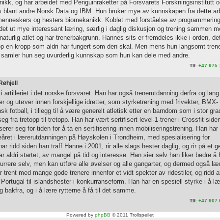
knikk, og har arbeidet med Penguinraketter på Forsvarets Forskningsinstitutt 
 blant andre Norsk Data og IBM. Hun bruker mye av kunnskapen fra dette ar
 menneskers og hesters biomekanikk. Koblet med forståelse av programmerin
det ut mye interessant læring, særlig i daglig diskusjon og trening sammen 
naturlig atlet og har trenerbakgrunn. Hannes sits er fremdeles ikke i orden, det
 opp en kropp som aldri har fungert som den skal. Men mens hun langsomt tren
et, samler hun seg uvurderlig kunnskap som hun kan dele med andre.
Tlf:
+47 975 
Røhjell
i artilleriet i det norske forsvaret. Han har også trenerutdanning derfra og lang
er og utøver innen forskjellige idretter, som styrketrening med frivekter, BMX-
k fotball, i tillegg til å være generelt atletisk etter en barndom som i stor gra
eg fra tretopp til tretopp. Han har vært sertifisert level-1-trener i Crossfit side
serer seg for tiden for å ta en sertifisering innen mobiliseringstrening. Han ha
eåret i lærerutdanningen på Høyskolen i Trondheim, med spesialisering for
 ridd siden han traff Hanne i 2001, rir alle slags hester daglig, og rir på et g
r aldri startet, av mangel på tid og interesse. Han sier selv han liker bedre å 
rrere selv, men kan utføre alle øvelser og alle gangarter, og dermed også læ
 trent med mange gode trenere innenfor et vidt spekter av ridestiler, og ridd al
i Portugal til islandshester i konkurranseform. Han har en spesiell styrke i å l
 bakfra, og i å lære rytterne å få til det samme.
Tlf:
+47 907 
Powered by
phpBB
© 2011 Trollspeilet