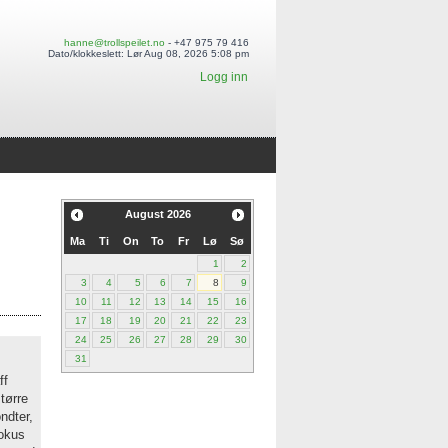
hanne@trollspeilet.no
- +47 975 79 416
Dato/klokkeslett: Lør Aug 08, 2026 5:08 pm
Logg inn
August
2026
Ma
Ti
On
To
Fr
Lø
Sø
1
2
3
4
5
6
7
8
9
10
11
12
13
14
15
16
17
18
19
20
21
22
23
24
25
26
27
28
29
30
31
ff
større
ndter,
fokus