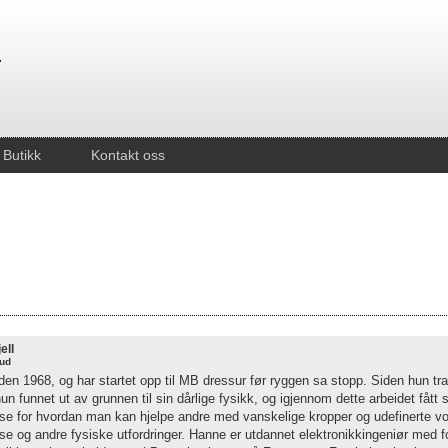
Butikk
Kontakt oss
ell
rud
den 1968, og har startet opp til MB dressur før ryggen sa stopp. Siden hun tra
un funnet ut av grunnen til sin dårlige fysikk, og igjennom dette arbeidet fått 
lse for hvordan man kan hjelpe andre med vanskelige kropper og udefinerte vo
se og andre fysiske utfordringer. Hanne er utdannet elektronikkingeniør med 