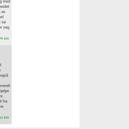
og med
beidet
g av
med
 tar
er seg
79 416
d
n
r også
enerelt
hjelpe
re
t fra
ære
63 559