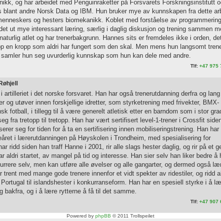
knikk, og har arbeidet med Penguinraketter på Forsvarets Forskningsinstitutt 
 blant andre Norsk Data og IBM. Hun bruker mye av kunnskapen fra dette ar
 menneskers og hesters biomekanikk. Koblet med forståelse av programmerin
det ut mye interessant læring, særlig i daglig diskusjon og trening sammen 
naturlig atlet og har trenerbakgrunn. Hannes sits er fremdeles ikke i orden, det
 opp en kropp som aldri har fungert som den skal. Men mens hun langsomt tren
et, samler hun seg uvurderlig kunnskap som hun kan dele med andre.
Tlf:
+47 975 
Røhjell
i artilleriet i det norske forsvaret. Han har også trenerutdanning derfra og lang
er og utøver innen forskjellige idretter, som styrketrening med frivekter, BMX-
k fotball, i tillegg til å være generelt atletisk etter en barndom som i stor gra
eg fra tretopp til tretopp. Han har vært sertifisert level-1-trener i Crossfit side
serer seg for tiden for å ta en sertifisering innen mobiliseringstrening. Han ha
eåret i lærerutdanningen på Høyskolen i Trondheim, med spesialisering for
 ridd siden han traff Hanne i 2001, rir alle slags hester daglig, og rir på et g
r aldri startet, av mangel på tid og interesse. Han sier selv han liker bedre å 
rrere selv, men kan utføre alle øvelser og alle gangarter, og dermed også læ
 trent med mange gode trenere innenfor et vidt spekter av ridestiler, og ridd al
i Portugal til islandshester i konkurranseform. Han har en spesiell styrke i å l
 bakfra, og i å lære rytterne å få til det samme.
Tlf:
+47 907 
Powered by
phpBB
© 2011 Trollspeilet