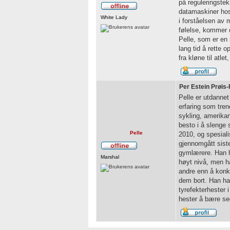
på reguleringste
datamaskiner hos
White Lady
i forståelsen av
følelse, kommer 
Pelle, som er en 
lang tid å rette
fra kløne til atl
Per Estein Prøis-
Pelle er utdannet 
erfaring som tren
sykling, amerikans
besto i å slenge s
Pelle
2010, og spesiali
gjennomgått sist
gymlærere. Han har
Marshal
høyt nivå, men ha
andre enn å konku
dem bort. Han har
tyrefekterhester 
hester å bære seg