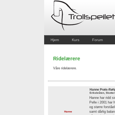
Hjem
Kurs
Forum
Ridelærere
Våre ridelærere.
Hanne Prøis-Røhj
Eriksbråten, Skotte
Hanne har ridd si
Pelle i 2001 har h
og større forståe
samt dårlig balan
Hanne