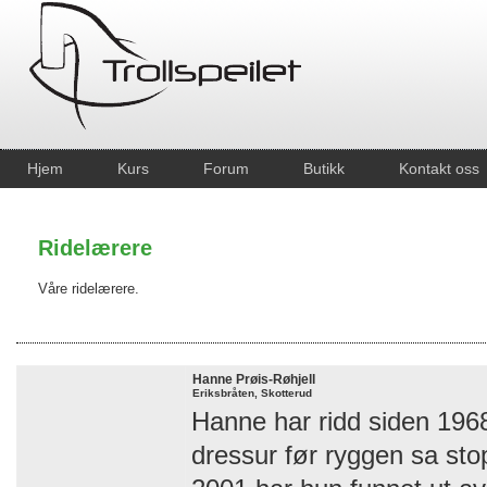
Hjem
Kurs
Forum
Butikk
Kontakt oss
Ridelærere
Våre ridelærere.
Hanne Prøis-Røhjell
Eriksbråten, Skotterud
Hanne har ridd siden 1968
dressur før ryggen sa stop