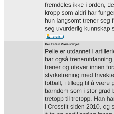
fremdeles ikke i orden, det
kropp som aldri har fung
hun langsomt trener seg fr
seg uvurderlig kunnskap 
Per Estein Prøis-Røhjell
Pelle er utdannet i artille
har også trenerutdanning 
trener og utøver innen fors
styrketrening med frivekt
fotball, i tillegg til å være
barndom som i stor grad b
tretopp til tretopp. Han har
i Crossfit siden 2010, og s