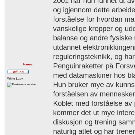
2001 har hun funnet ut av 
og igjennom dette arbeidet
forståelse for hvordan m
vanskelige kropper og ude
balanse og andre fysiske 
utdannet elektronikkinge
reguleringsteknikk, og ha
Penguinraketter på Forsva
Hanne
med datamaskiner hos bl
White Lady
Hun bruker mye av kunnsk
forståelsen av mennesker
Koblet med forståelse av
kommer det ut mye interes
diskusjon og trening sam
naturlig atlet og har tren