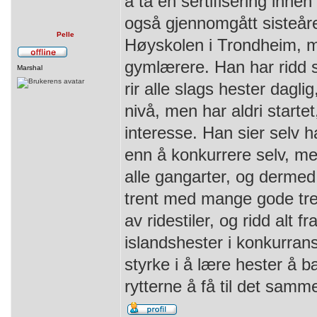
å ta en sertifisering inne
også gjennomgått sisteåre
Pelle
Høyskolen i Trondheim, me
gymlærere. Han har ridd s
Marshal
rir alle slags hester daglig
nivå, men har aldri starte
interesse. Han sier selv h
enn å konkurrere selv, me
alle gangarter, og derme
trent med mange gode tren
av ridestiler, og ridd alt fr
islandshester i konkurran
styrke i å lære hester å b
rytterne å få til det samm