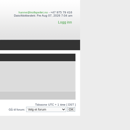
hanne@trollspeilet.no
- +47 975 79 416
Dato/klokkeslett: Fre Aug 07, 2026 7:04 am
Logg inn
Tidssone UTC + 1 time [ DST ]
Gå til forum: