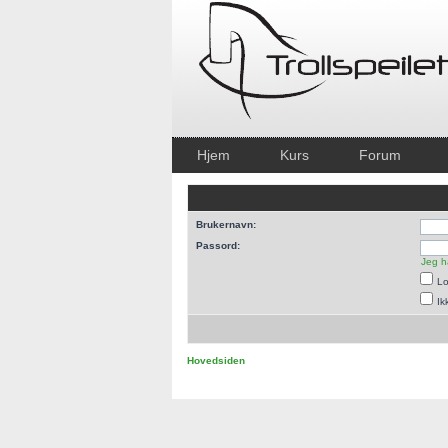
Hjem
Kurs
Forum
Brukernavn:
Passord:
Jeg h
Lo
Ik
Hovedsiden