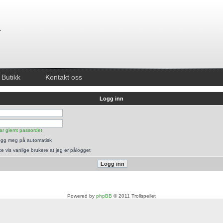
Butikk
Kontakt oss
Logg inn
ar glemt passordet
gg meg på automatisk
ke vis vanlige brukere at jeg er pålogget
Powered by
phpBB
© 2011 Trollspeilet