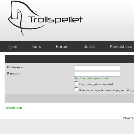
Hjem
Kurs
Forum
Butikk
Kontakt oss
Brukernavn:
Passord:
Jeg har glemt passordet
Logg meg på automatisk
Ikke vis vanlige brukere at jeg er pålog
Hovedsiden
Powere