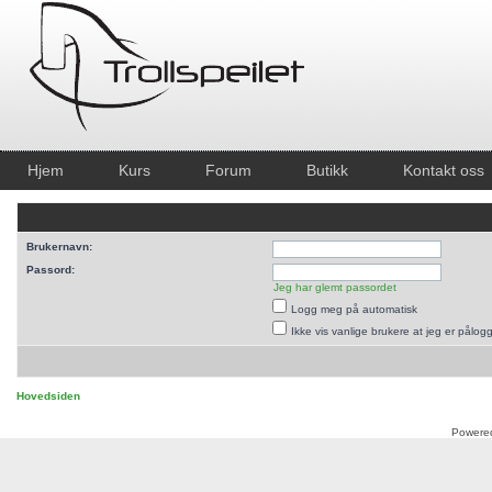
Hjem
Kurs
Forum
Butikk
Kontakt oss
Brukernavn:
Passord:
Jeg har glemt passordet
Logg meg på automatisk
Ikke vis vanlige brukere at jeg er pålog
Hovedsiden
Powere