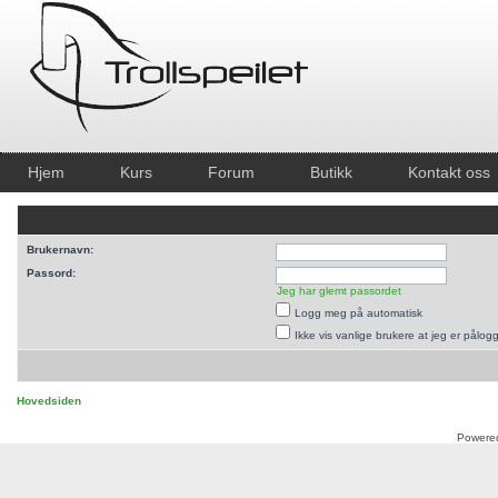
Hjem
Kurs
Forum
Butikk
Kontakt oss
Brukernavn:
Passord:
Jeg har glemt passordet
Logg meg på automatisk
Ikke vis vanlige brukere at jeg er pålog
Hovedsiden
Powere