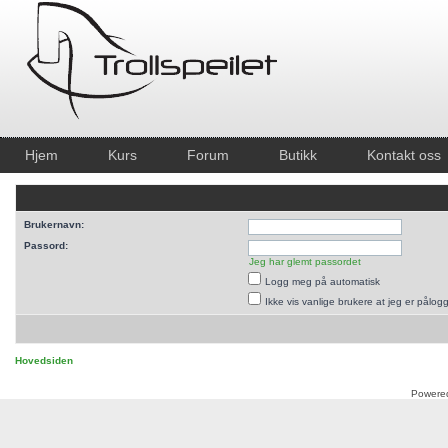
Hjem
Kurs
Forum
Butikk
Kontakt oss
Brukernavn:
Passord:
Jeg har glemt passordet
Logg meg på automatisk
Ikke vis vanlige brukere at jeg er pålog
Hovedsiden
Powere