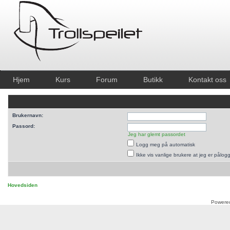
Hjem
Kurs
Forum
Butikk
Kontakt oss
Brukernavn:
Passord:
Jeg har glemt passordet
Logg meg på automatisk
Ikke vis vanlige brukere at jeg er pålog
Hovedsiden
Powere