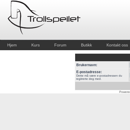
Hjem
Kurs
Forum
Butikk
Kontakt oss
Brukernavn:
E-postadresse:
Dette må være e-postadressen du
regitrerte deg med.
Powere