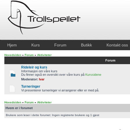
Hjem
Kurs
Forum
Butikk
Kontakt oss
Hovedsiden
»
Forum
»
Aktiviteter
Forum
Rideleir og kurs
Informasjon om våre kurs
Du finner også en oversikt over våre kurs på
Kurssidene
Moderator:
Ivar
Turneringer
Vi presenterer turneringer vi arrangerer eller er med på.
Hovedsiden
»
Forum
»
Aktiviteter
Hvem er i forumet
Brukere som leser i dette forumet: Ingen registrerte brukere og 1 gjest