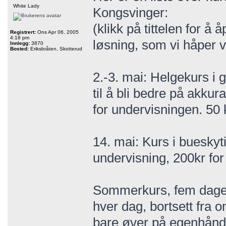
White Lady
Kongsvinger:
(klikk på tittelen for å
Registrert:
Ons Apr 06, 2005
4:18 pm
løsning, som vi håper vi 
Innlegg:
3870
Bosted:
Eriksbråten, Skotterud
2.-3. mai: Helgekurs i 
til å bli bedre på akkura
for undervisningen. 50 k
14. mai: Kurs i bueskytin
undervisning, 200kr for 
Sommerkurs, fem dager,
hver dag, bortsett fra 
bare øver på egenhånd 