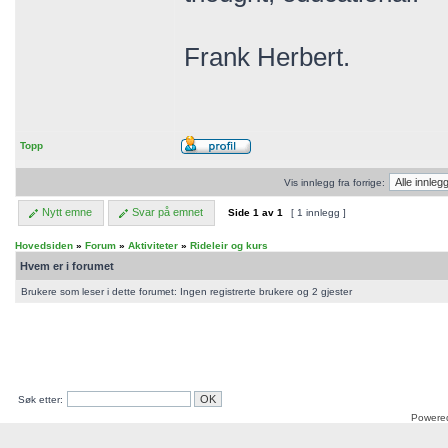
Frank Herbert.
Topp
Vis innlegg fra forrige:
Nytt emne
Svar på emnet
Side
1
av
1
[ 1 innlegg ]
Hovedsiden
»
Forum
»
Aktiviteter
»
Rideleir og kurs
Hvem er i forumet
Brukere som leser i dette forumet: Ingen registrerte brukere og 2 gjester
Søk etter:
Powere