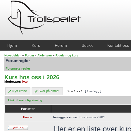
Hjem
Kurs
Forum
Butikk
Kontakt oss
Hovedsiden
»
Forum
»
Aktiviteter
»
Rideleir og kurs
Forumregler
Forumets regler
Kurs hos oss i 2026
Moderator:
Ivar
Nytt emne
Svar på emnet
Side
1
av
1
[ 1 innlegg ]
Utskriftsvennlig visning
Forfatter
Hanne
Innleggets emne:
Kurs hos oss i 2026
Her er en liste over kur