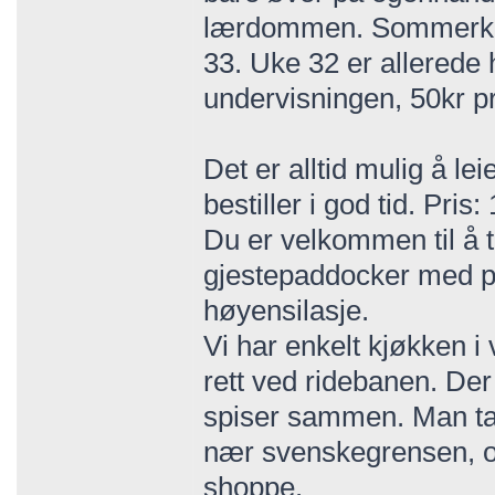
lærdommen. Sommerkur
33. Uke 32 er allerede h
undervisningen, 50kr pr 
Det er alltid mulig å le
bestiller i god tid. Pris
Du er velkommen til å 
gjestepaddocker med pl
høyensilasje.
Vi har enkelt kjøkken 
rett ved ridebanen. Der
spiser sammen. Man tar
nær svenskegrensen, og
shoppe.