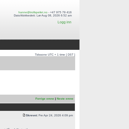
hanne@trollspeilet.no
- +47 975 79 416
Dato/klokkeslett: Lør Aug 08, 2026 6:52 am
Logg inn
Tidssone UTC + 1 time [ DST ]
Forrige emne
|
Neste emne
Skrevet:
Fre Apr 24, 2026 4:09 pm