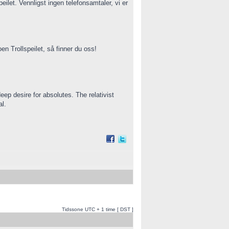
let. Vennligst ingen telefonsamtaler, vi er
 Trollspeilet, så finner du oss!
eep desire for absolutes. The relativist
al.
Tidssone UTC + 1 time [ DST ]