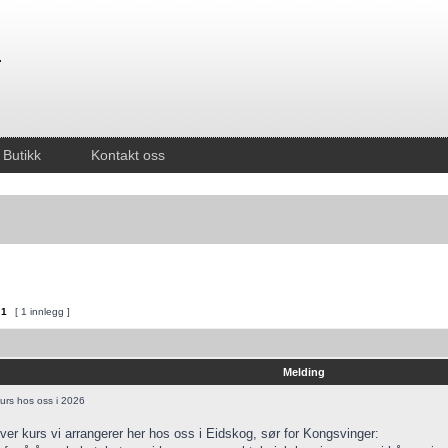
Butikk
Kontakt oss
v
1
[ 1 innlegg ]
Melding
rs hos oss i 2026
over kurs vi arrangerer her hos oss i Eidskog, sør for Kongsvinger: