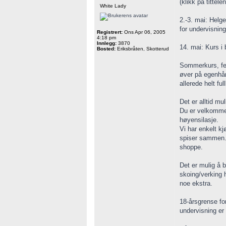
(klikk på tittel
White Lady
2.-3. mai: Helge
for undervisning
Registrert:
Ons Apr 06, 2005
4:18 pm
Innlegg:
3870
14. mai: Kurs i 
Bosted:
Eriksbråten, Skotterud
Sommerkurs, fem
øver på egenhå
allerede helt fu
Det er alltid mul
Du er velkommen
høyensilasje.
Vi har enkelt k
spiser sammen. 
shoppe.
Det er mulig å b
skoing/verking 
noe ekstra.
18-årsgrense fo
undervisning er 