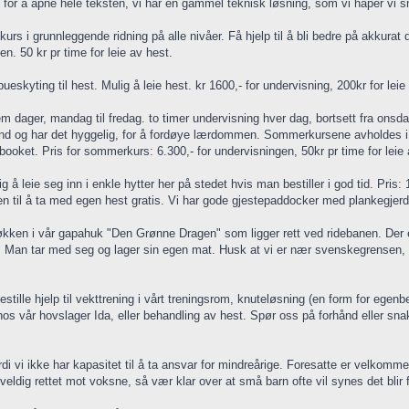
en for å åpne hele teksten, vi har en gammel teknisk løsning, som vi håper vi sna
kurs i grunnleggende ridning på alle nivåer. Få hjelp til å bli bedre på akkurat d
en. 50 kr pr time for leie av hest.
bueskyting til hest. Mulig å leie hest. kr 1600,- for undervisning, 200kr for leie
 dager, mandag til fredag. to timer undervisning hver dag, bortsett fra onsd
nd og har det hyggelig, for å fordøye lærdommen. Sommerkursene avholdes i
llbooket. Pris for sommerkurs: 6.300,- for undervisningen, 50kr pr time for leie
ig å leie seg inn i enkle hytter her på stedet hvis man bestiller i god tid. Pris:
 til å ta med egen hest gratis. Vi har gode gjestepaddocker med plankegjerd
jøkken i vår gapahuk "Den Grønne Dragen" som ligger rett ved ridebanen. Der 
Man tar med seg og lager sin egen mat. Husk at vi er nær svenskegrensen, o
estille hjelp til vekttrening i vårt treningsrom, knuteløsning (en form for egen
hos vår hovslager Ida, eller behandling av hest. Spør oss på forhånd eller s
rdi vi ikke har kapasitet til å ta ansvar for mindreårige. Foresatte er velko
veldig rettet mot voksne, så vær klar over at små barn ofte vil synes det blir f