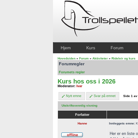
Hjem
Kurs
Forum
Hovedsiden
»
Forum
»
Aktiviteter
»
Rideleir og kurs
Forumregler
Forumets regler
Kurs hos oss i 2026
Moderator:
Ivar
Nytt emne
Svar på emnet
Side
1
a
Utskriftsvennlig visning
Forfatter
Hanne
Innleggets emne:
Ku
Her er en liste 