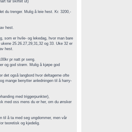
rt får skiftet ut)
et du trenger. Mulig å leie hest. Kr. 3200,-
 av hest.
ag, som er hvile- og lekedag, hvor man bare
 ukene 25.26.27,29,31,32 og 33. Uke 32 er
 av hest.
 100kr pr natt pr seng.
er og god strøm. Mulig å kjøpe god
er det også langbord hvor deltagerne ofte
g mange benytter anledningen til å harry-
behanding med triggerpunkter),
nakk med oss mens du er her, om du ønsker
mmen til å ta med seg ungdommer, men vår
or teoretisk og kjedelig.