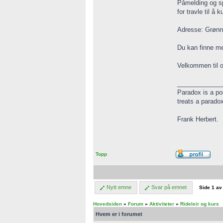
Påmelding og sp
for travle til å 
Adresse: Grønn
Du kan finne me
Velkommen til 
_____________
Paradox is a poi
treats a parado
Frank Herbert.
Topp
Nytt emne
Svar på emnet
Side
1
a
Hovedsiden
»
Forum
»
Aktiviteter
»
Rideleir og kurs
Hvem er i forumet