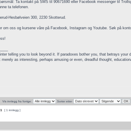
ørsmål: Ta kontakt på SMS til 90671690 eller Facebook messenger til Trollspei
kunne ta telefonen.
erud-Hesbølveien 300, 2230 Skotterud.
r om oss og kursene våre på Facebook, Instagram og Youtube. Søk på kontoen
oss!
____
nter telling you to look beyond it. If paradoxes bother you, that betrays your d
x merely as interesting, perhaps amusing or even, dreadful thought, education
Vis innlegg fra forrige:
Sorter etter
v
1
[ 1 innlegg ]