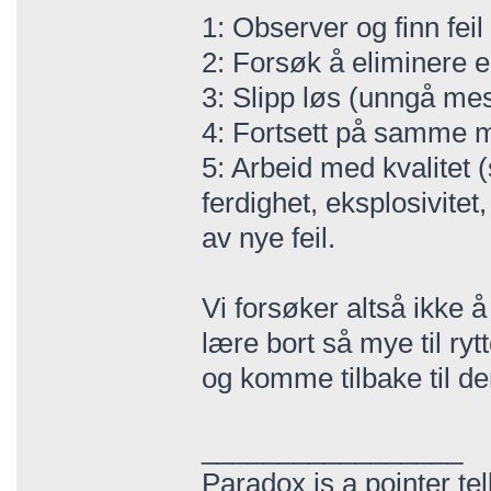
1: Observer og finn feil
2: Forsøk å eliminere e
3: Slipp løs (unngå mes
4: Fortsett på samme måt
5: Arbeid med kvalitet 
ferdighet, eksplosivite
av nye feil.
Vi forsøker altså ikke 
lære bort så mye til ryt
og komme tilbake til de
_________________
Paradox is a pointer tel