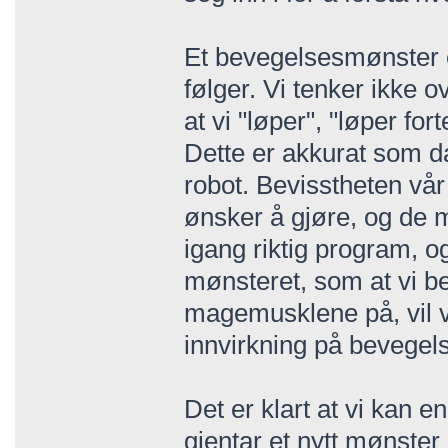
Et bevegelsesmønster 
følger. Vi tenker ikke o
at vi "løper", "løper fort
Dette er akkurat som d
robot. Bevisstheten vår
ønsker å gjøre, og de 
igang riktig program, og
mønsteret, som at vi be
magemusklene på, vil vi
innvirkning på bevege
Det er klart at vi kan e
gjentar et nytt mønste