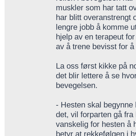
muskler som har tatt ove
har blitt overanstrengt 
lengre jobb å komme u
hjelp av en terapeut f
av å trene bevisst for 
La oss først kikke på 
det blir lettere å se h
bevegelsen.
- Hesten skal begynne
det, vil forparten gå fr
vanskelig for hesten å h
betyr at rekkefølgen i h