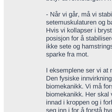
- Når vi går, må vi st
setemuskulaturen og ba
Hvis vi kollapser i br
posisjon for å stabiliser
ikke sete og hamstrings 
sparke fra mot.
I eksemplene ser vi at 
Den fysiske innvirknin
biomekanikk. Vi må for
biomekanikk. Her skal v
innad i kroppen og i for
seg inn i for å forstå h