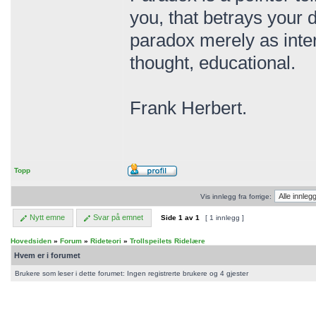
you, that betrays your d
paradox merely as inte
thought, educational.
Frank Herbert.
Topp
Vis innlegg fra forrige:
Nytt emne
Svar på emnet
Side
1
av
1
[ 1 innlegg ]
Hovedsiden
»
Forum
»
Rideteori
»
Trollspeilets Ridelære
Hvem er i forumet
Brukere som leser i dette forumet: Ingen registrerte brukere og 4 gjester