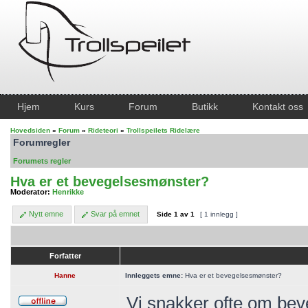
Hjem
Kurs
Forum
Butikk
Kontakt oss
Hovedsiden
»
Forum
»
Rideteori
»
Trollspeilets Ridelære
Forumregler
Forumets regler
Hva er et bevegelsesmønster?
Moderator:
Henrikke
Nytt emne
Svar på emnet
Side
1
av
1
[ 1 innlegg ]
Forfatter
Hanne
Innleggets emne:
Hva er et bevegelsesmønster?
Vi snakker ofte om bev