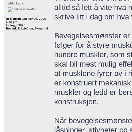
White Lady
alltid så lett å vite hv
skrive litt i dag om hva
Registrert:
Ons Apr 06, 2005
4:18 pm
Innlegg:
3870
Bosted:
Eriksbråten, Skotterud
Bevegelsesmønster er
følger for å styre musku
hundre muskler, som st
skal bli mest mulig effe
at musklene fyrer av i r
er konstruert mekanisk 
muskler og ledd er bere
konstruksjon.
Når bevegelsesmønsteret 
låsninger, stivheter og 