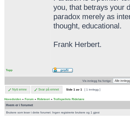
you, that betrays your d
paradox merely as inte
thought, educational.
Frank Herbert.
Topp
Vis innlegg fra forrige:
Nytt emne
Svar på emnet
Side
1
av
1
[ 1 innlegg ]
Hovedsiden
»
Forum
»
Rideteori
»
Trollspeilets Ridelære
Hvem er i forumet
Brukere som leser i dette forumet: Ingen registrerte brukere og 1 gjest