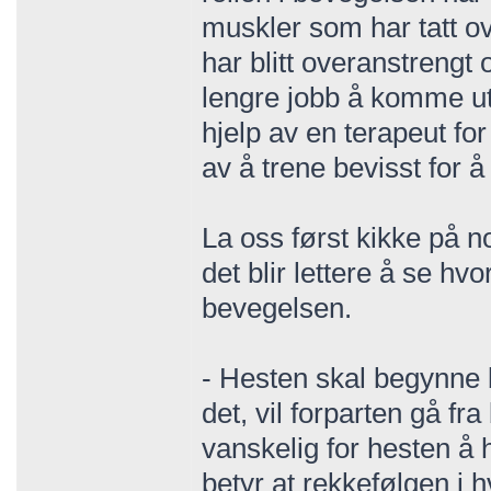
muskler som har tatt ove
har blitt overanstrengt 
lengre jobb å komme u
hjelp av en terapeut f
av å trene bevisst for 
La oss først kikke på 
det blir lettere å se h
bevegelsen.
- Hesten skal begynne
det, vil forparten gå fr
vanskelig for hesten å h
betyr at rekkefølgen i h