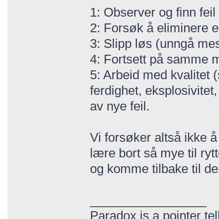
1: Observer og finn feil
2: Forsøk å eliminere e
3: Slipp løs (unngå mes
4: Fortsett på samme måt
5: Arbeid med kvalitet 
ferdighet, eksplosivite
av nye feil.
Vi forsøker altså ikke 
lære bort så mye til ryt
og komme tilbake til de
_________________
Paradox is a pointer tel