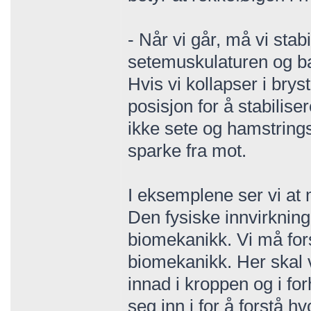
- Når vi går, må vi st
setemuskulaturen og ba
Hvis vi kollapser i br
posisjon for å stabiliser
ikke sete og hamstrings 
sparke fra mot.
I eksemplene ser vi at 
Den fysiske innvirknin
biomekanikk. Vi må for
biomekanikk. Her skal v
innad i kroppen og i for
seg inn i for å forstå h