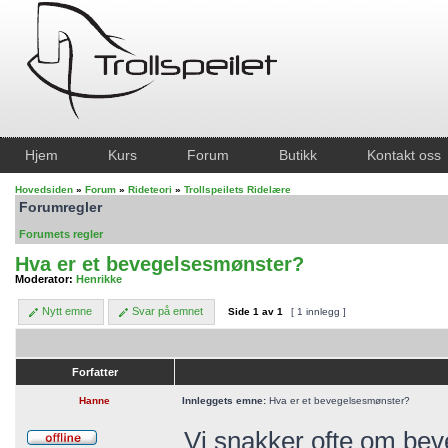
Hjem
Kurs
Forum
Butikk
Kontakt oss
Hovedsiden
»
Forum
»
Rideteori
»
Trollspeilets Ridelære
Forumregler
Forumets regler
Hva er et bevegelsesmønster?
Moderator:
Henrikke
Nytt emne
Svar på emnet
Side
1
av
1
[ 1 innlegg ]
Forfatter
Hanne
Innleggets emne:
Hva er et bevegelsesmønster?
Vi snakker ofte om bev