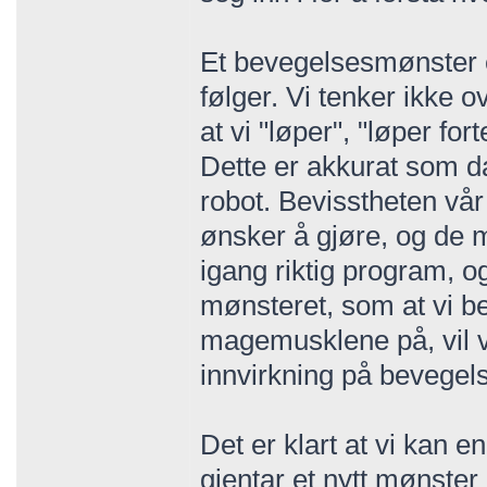
Et bevegelsesmønster 
følger. Vi tenker ikke o
at vi "løper", "løper fort
Dette er akkurat som d
robot. Bevisstheten vår
ønsker å gjøre, og de 
igang riktig program, og
mønsteret, som at vi be
magemusklene på, vil vi
innvirkning på bevege
Det er klart at vi kan e
gjentar et nytt mønste