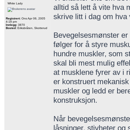
White Lady
alltid så lett å vite hv
skrive litt i dag om hva
Registrert:
Ons Apr 06, 2005
4:18 pm
Innlegg:
3870
Bosted:
Eriksbråten, Skotterud
Bevegelsesmønster er
følger for å styre musku
hundre muskler, som st
skal bli mest mulig effe
at musklene fyrer av i r
er konstruert mekanisk 
muskler og ledd er bere
konstruksjon.
Når bevegelsesmønsteret 
låsninger, stivheter og 