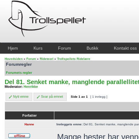
Hjem
Kurs
Forum
Butikk
Kontakt oss
Hovedsiden
»
Forum
»
Rideteori
»
Trollspeilets Ridelære
Forumregler
Forumets regler
Del 81. Senket manke, manglende parallellite
Moderator:
Henrikke
Nytt emne
Svar på emnet
Side
1
av
1
[ 1 innlegg ]
Forfatter
Hanne
Innleggets emne:
Del 81. Senket manke, manglende parall
Mange hester har venne