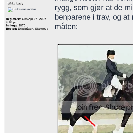
White Lady
rygg, som gjør at de mi
benparene i trav, og a
Registrert:
Ons Apr 06, 2005
4:18 pm
måten:
Innlegg:
3870
Bosted:
Eriksbråten, Skotterud