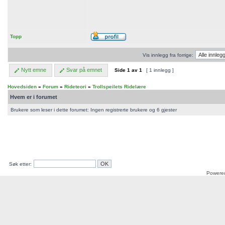
Topp
Vis innlegg fra forrige:
Nytt emne
Svar på emnet
Side
1
av
1
[ 1 innlegg ]
Hovedsiden
»
Forum
»
Rideteori
»
Trollspeilets Ridelære
Hvem er i forumet
Brukere som leser i dette forumet: Ingen registrerte brukere og 6 gjester
Søk etter:
Powere