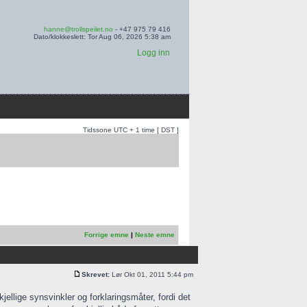
hanne@trollspeilet.no
- +47 975 79 416
Dato/klokkeslett: Tor Aug 06, 2026 5:38 am
Logg inn
Tidssone UTC + 1 time [ DST ]
Forrige emne
|
Neste emne
Skrevet:
Lør Okt 01, 2011 5:44 pm
ellige synsvinkler og forklaringsmåter, fordi det