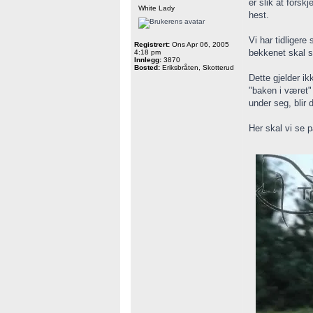
er slik at forsk
White Lady
hest.
Vi har tidliger
Registrert:
Ons Apr 06, 2005
bekkenet skal s
4:18 pm
Innlegg:
3870
Bosted:
Eriksbråten, Skotterud
Dette gjelder ik
"baken i været" 
under seg, blir 
Her skal vi se 