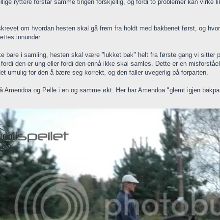
jellige ryttere forstår samme tingen forskjellig, og fordi to problemer kan virke 
e skrevet om hvordan hesten skal gå frem fra holdt med bakbenet først, og h
ettes innunder.
ke bare i samling, hesten skal være "lukket bak" helt fra første gang vi sitter 
fordi den er ung eller fordi den ennå ikke skal samles. Dette er en misforståe
det umulig for den å bære seg korrekt, og den faller uvegerlig på forparten.
på Amendoa og Pelle i en og samme økt. Her har Amendoa "glemt igjen bakpart