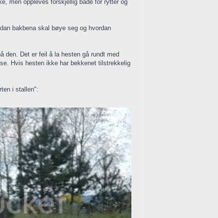
like, men oppleves forskjellig både for rytter og
vordan bakbena skal bøye seg og hvordan
på den. Det er feil å la hesten gå rundt med
lse. Hvis hesten ikke har bekkenet tilstrekkelig
en i stallen":