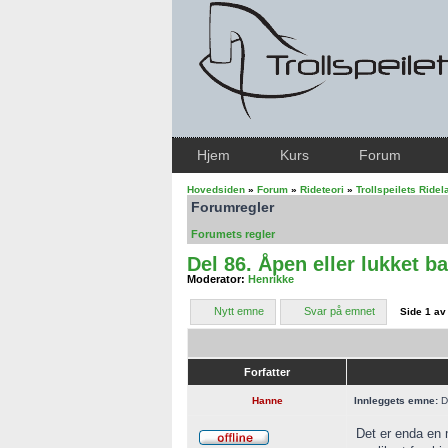
Hjem
Kurs
Forum
Hovedsiden
»
Forum
»
Rideteori
»
Trollspeilets Ride
Forumregler
Forumets regler
Del 86. Åpen eller lukket b
Moderator:
Henrikke
Nytt emne
Svar på emnet
Side
1
a
Forfatter
Hanne
Innleggets emne:
De
Det er enda en 