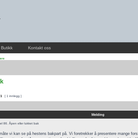
Butikk
Kontakt oss
lære
ak
v
1
[ 1 innlegg ]
Melding
l 86. Åpen eller lukket bak
måte vi kan se på hestens bakpart på. Vi foretrekker å presentere mange forskj