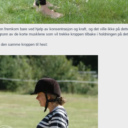
n fremkom bare ved hjelp av konsentrasjon og kraft, og det ville ikke på det
grunn av de korte musklene som vil trekke kroppen tilbake i holdningen på det 
 den samme kroppen til hest: