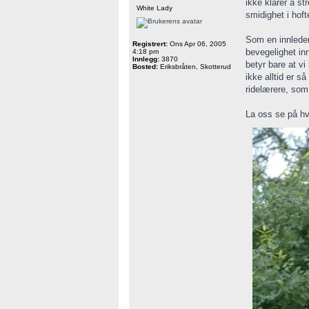
ikke klarer å st
White Lady
smidighet i hoft
Som en innledend
Registrert:
Ons Apr 06, 2005
bevegelighet in
4:18 pm
Innlegg:
3870
betyr bare at vi
Bosted:
Eriksbråten, Skotterud
ikke alltid er s
ridelærere, som
La oss se på hv