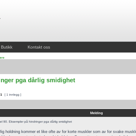
Butikk
Kontakt oss
lære
inger pga dårlig smidighet
v
1
[ 1 innlegg ]
Melding
l 90. Eksempler på hindringer pga dårlig smidighet
lig holdning kommer et like ofte av for korte muskler som av for svake muskl