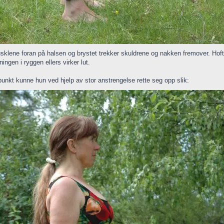
usklene foran på halsen og brystet trekker skuldrene og nakken fremover. Hoft
ningen i ryggen ellers virker lut.
nkt kunne hun ved hjelp av stor anstrengelse rette seg opp slik: