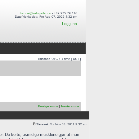
hanne@trollspeilet.no
- +47 975 79 416
Dato/klokkeslett: Fre Aug 07, 2026 4:32 pm
Logg inn
Tidssone UTC + 1 time [ DST ]
Forrige emne
|
Neste emne
Skrevet:
Tor Nov 03, 2011 9:32 am
er. De korte, usmidige musklene gjør at man