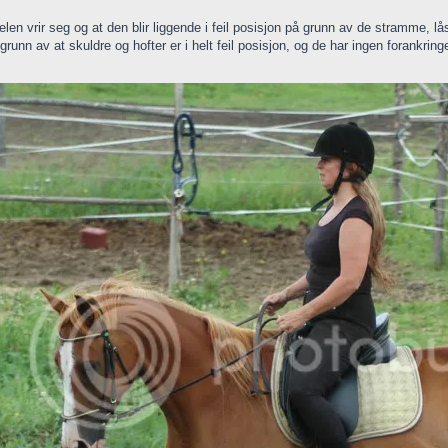
elen vrir seg og at den blir liggende i feil posisjon på grunn av de stramme, 
 grunn av at skuldre og hofter er i helt feil posisjon, og de har ingen forankringe