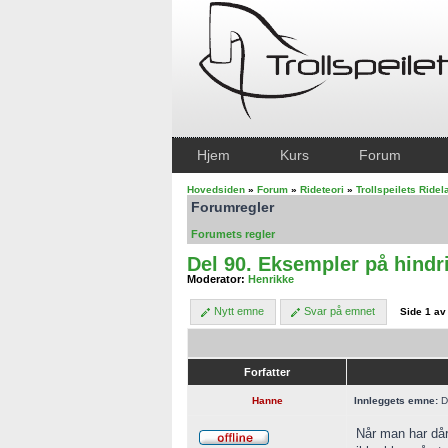
Hjem
Kurs
Forum
Hovedsiden
»
Forum
»
Rideteori
»
Trollspeilets Ride
Forumregler
Forumets regler
Del 90. Eksempler på hindr
Moderator:
Henrikke
Nytt emne
Svar på emnet
Side
1
a
Forfatter
Hanne
Innleggets emne:
De
Når man har dår