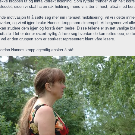
rekke kroppen ut og innta korrekt holdning. Som ryttere trenger vi en helt korrek
eleddet, siden vi skal ha en rak holdning mens vi sitter til hest, altså med ben
e motivasjon til å sette seg mer inn i temaet mobilisering, vil vi i dette inn
nvirker, og vi vil igjen bruke Hannes kropp som eksempel. Vi begynner vel alle
 kan studere dem igjen og forstå dem bedre. Disse feilene er svært vanlige bl
å uttalte. Det er derfor svært nyttig å lære seg hvordan de kan rettes opp, dette
 vel er den gruppen som er sterkest representert blant våre lesere.
ordan Hannes kropp egentlig ønsker å stå: