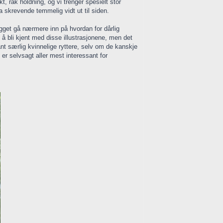
t, rak holdning, og vi trenger spesielt stor
a skrevende temmelig vidt ut til siden.
legget gå nærmere inn på hvordan for dårlig
 å bli kjent med disse illustrasjonene, men det
ant særlig kvinnelige ryttere, selv om de kanskje
 er selvsagt aller mest interessant for