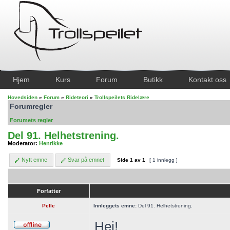
Hjem
Kurs
Forum
Butikk
Kontakt oss
Hovedsiden
»
Forum
»
Rideteori
»
Trollspeilets Ridelære
Forumregler
Forumets regler
Del 91. Helhetstrening.
Moderator:
Henrikke
Nytt emne
Svar på emnet
Side
1
av
1
[ 1 innlegg ]
Forfatter
Pelle
Innleggets emne:
Del 91. Helhetstrening.
Hei!