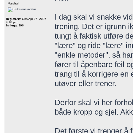
Marshal
I dag skal vi snakke vi
Registrert:
Ons Apr 06, 2005
4:10 pm
trening. Det er igrunn 
Innlegg:
396
tungt å faktisk utføre 
"lære" og ride "lære" 
"enkle metoder", så har
fører til åpenbare feil 
trang til å korrigere en
utøver eller trener.
Derfor skal vi her forho
både kropp og sjel. Akkur
Det første vi trenger å 