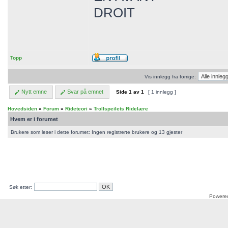
DROIT
Topp
Vis innlegg fra forrige:
Nytt emne
Svar på emnet
Side
1
av
1
[ 1 innlegg ]
Hovedsiden
»
Forum
»
Rideteori
»
Trollspeilets Ridelære
Hvem er i forumet
Brukere som leser i dette forumet: Ingen registrerte brukere og 13 gjester
Søk etter:
Powere