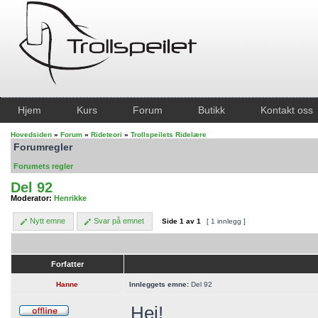
Hjem
Kurs
Forum
Butikk
Kontakt oss
Hovedsiden
»
Forum
»
Rideteori
»
Trollspeilets Ridelære
Forumregler
Forumets regler
Del 92
Moderator:
Henrikke
Nytt emne
Svar på emnet
Side
1
av
1
[ 1 innlegg ]
Forfatter
Hanne
Innleggets emne:
Del 92
Hei!