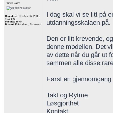
White Lady
I dag skal vi se litt på 
Registrert:
Ons Apr 06, 2005
4:18 pm
utdanningsskalaen på.
Innlegg:
3870
Bosted:
Eriksbråten, Skotterud
Den er litt krevende, og
denne modellen. Det vil 
av dette når du går ut f
sammen alle disse rare
Først en gjennomgang 
Takt og Rytme
Løsgjorthet
Kontakt