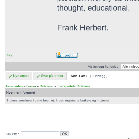
thought, educational.
Frank Herbert.
Topp
Vis innlegg fra forrige:
Nytt emne
Svar på emnet
Side
1
av
1
[ 1 innlegg ]
Hovedsiden
»
Forum
»
Rideteori
»
Trollspeilets Ridelære
Hvem er i forumet
Brukere som leser i dette forumet: Ingen registrerte brukere og 4 gjester
Søk etter: