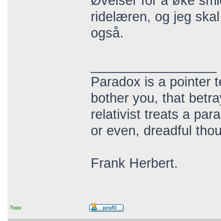
Øvelser for å øke smid
ridelæren, og jeg ska
også.
_________________
Paradox is a pointer t
bother you, that betr
relativist treats a pa
or even, dreadful thou
Frank Herbert.
Topp