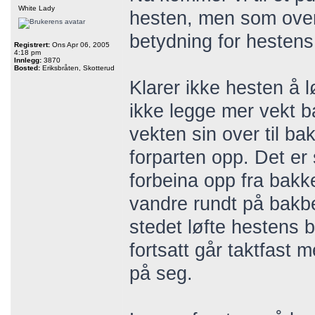
White Lady
hesten, men som overr
betydning for hestens 
Registrert:
Ons Apr 06, 2005
4:18 pm
Innlegg:
3870
Bosted:
Eriksbråten, Skotterud
Klarer ikke hesten å l
ikke legge mer vekt b
vekten sin over til b
forparten opp. Det er 
forbeina opp fra bakke
vandre rundt på bakbei
stedet løfte hestens 
fortsatt går taktfast 
på seg.