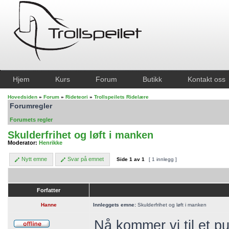
Hjem
Kurs
Forum
Butikk
Kontakt oss
Hovedsiden
»
Forum
»
Rideteori
»
Trollspeilets Ridelære
Forumregler
Forumets regler
Skulderfrihet og løft i manken
Moderator:
Henrikke
Nytt emne
Svar på emnet
Side
1
av
1
[ 1 innlegg ]
Forfatter
Hanne
Innleggets emne:
Skulderfrihet og løft i manken
Nå kommer vi til et p