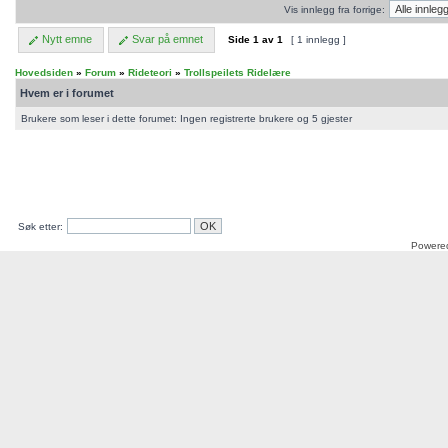
Vis innlegg fra forrige:
Nytt emne
Svar på emnet
Side
1
av
1
[ 1 innlegg ]
Hovedsiden
»
Forum
»
Rideteori
»
Trollspeilets Ridelære
Hvem er i forumet
Brukere som leser i dette forumet: Ingen registrerte brukere og 5 gjester
Søk etter:
Powere