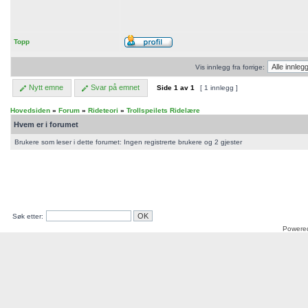
Topp
Vis innlegg fra forrige:
Nytt emne
Svar på emnet
Side
1
av
1
[ 1 innlegg ]
Hovedsiden
»
Forum
»
Rideteori
»
Trollspeilets Ridelære
Hvem er i forumet
Brukere som leser i dette forumet: Ingen registrerte brukere og 2 gjester
Søk etter:
Powere