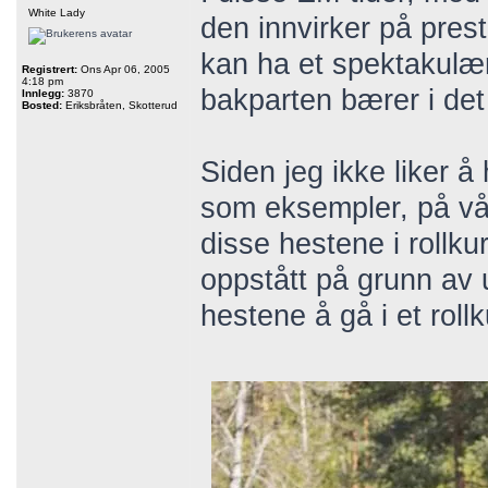
White Lady
den innvirker på pres
kan ha et spektakulæ
Registrert:
Ons Apr 06, 2005
4:18 pm
bakparten bærer i det 
Innlegg:
3870
Bosted:
Eriksbråten, Skotterud
Siden jeg ikke liker å
som eksempler, på vår
disse hestene i rollku
oppstått på grunn av u
hestene å gå i et rol