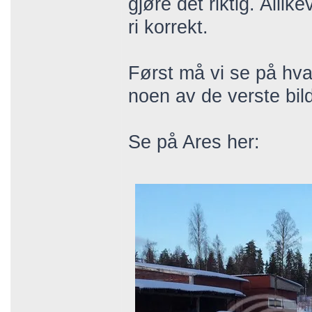
gjøre det riktig. Alli
ri korrekt.
Først må vi se på hva
noen av de verste bil
Se på Ares her: