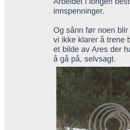
Arbeidet i longen best
innspenninger.
Og sånn før noen blir h
vi ikke klarer å trene 
et bilde av Ares der h
å gå på, selvsagt.