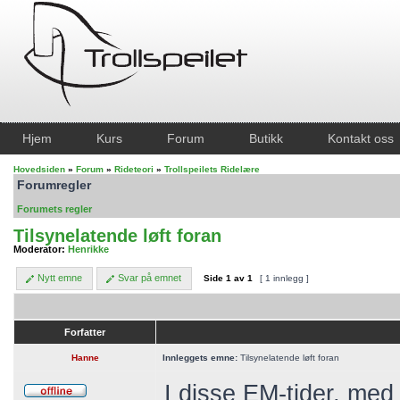
Hjem
Kurs
Forum
Butikk
Kontakt oss
Hovedsiden
»
Forum
»
Rideteori
»
Trollspeilets Ridelære
Forumregler
Forumets regler
Tilsynelatende løft foran
Moderator:
Henrikke
Nytt emne
Svar på emnet
Side
1
av
1
[ 1 innlegg ]
Forfatter
Hanne
Innleggets emne:
Tilsynelatende løft foran
I disse EM-tider, med