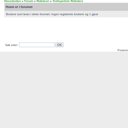
Hovedsiden
»
Forum
»
Rideteori
»
Trollspeilets Ridelære
Hvem er i forumet
Brukere som leser i dette forumet: Ingen registrerte brukere og 1 gjest
Søk etter:
Powere