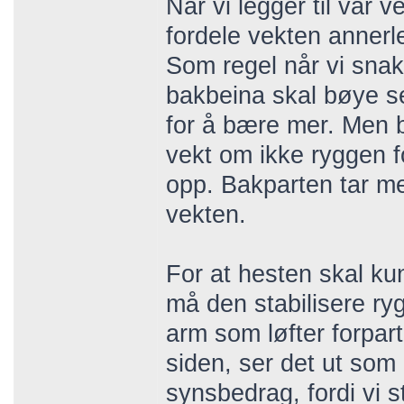
Når vi legger til vår 
fordele vekten annerle
Som regel når vi snak
bakbeina skal bøye s
for å bære mer. Men 
vekt om ikke ryggen fo
opp. Bakparten tar m
vekten.
For at hesten skal ku
må den stabilisere ry
arm som løfter forpart
siden, ser det ut som 
synsbedrag, fordi vi 