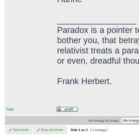
_________________
Paradox is a pointer t
bother you, that betr
relativist treats a pa
or even, dreadful thou
Frank Herbert.
Topp
Vis innlegg fra forrige:
Nytt emne
Svar på emnet
Side
1
av
1
[ 1 innlegg ]