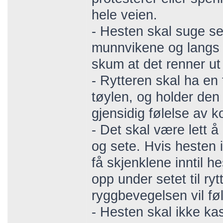
hele veien.
- Hesten skal suge seg
munnvikene og langs 
skum at det renner u
- Rytteren skal ha en 
tøylen, og holder den
gjensidig følelse av k
- Det skal være lett 
og sete. Hvis hesten i
få skjenklene inntil h
opp under setet til r
ryggbevegelsen vil føl
- Hesten skal ikke kas