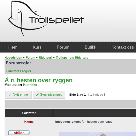
Hjem
Kurs
Forum
Butikk
Kontakt oss
Hovedsiden
»
Forum
»
Rideteori
»
Trollspeilets Ridelære
Forumregler
Forumets regler
Å ri hesten over ryggen
Moderator:
Henrikke
Nytt emne
Svar på emnet
Side
1
av
1
[ 1 innlegg ]
Forfatter
Hanne
Innleggets emne:
Å ri hesten over ryggen