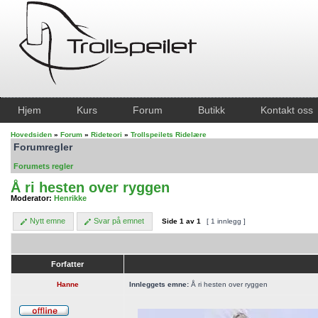
Hjem
Kurs
Forum
Butikk
Kontakt oss
Hovedsiden
»
Forum
»
Rideteori
»
Trollspeilets Ridelære
Forumregler
Forumets regler
Å ri hesten over ryggen
Moderator:
Henrikke
Nytt emne
Svar på emnet
Side
1
av
1
[ 1 innlegg ]
Forfatter
Hanne
Innleggets emne:
Å ri hesten over ryggen