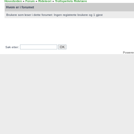
Hovedsiden
»
Forum
»
Rideteori
»
Trollspeilets Ridelære
Hvem er i forumet
Brukere som leser i dette forumet: Ingen registrerte brukere og 1 gjest
Søk etter:
Powere