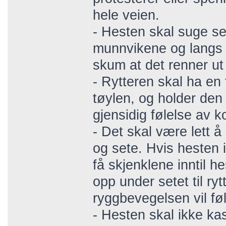
hele veien.
- Hesten skal suge seg
munnvikene og langs 
skum at det renner u
- Rytteren skal ha en 
tøylen, og holder den
gjensidig følelse av k
- Det skal være lett 
og sete. Hvis hesten i
få skjenklene inntil h
opp under setet til r
ryggbevegelsen vil føl
- Hesten skal ikke kas