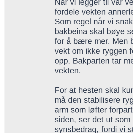
Når vi legger til vår 
fordele vekten annerle
Som regel når vi snak
bakbeina skal bøye s
for å bære mer. Men 
vekt om ikke ryggen fo
opp. Bakparten tar m
vekten.
For at hesten skal ku
må den stabilisere ry
arm som løfter forpart
siden, ser det ut som 
synsbedrag, fordi vi 