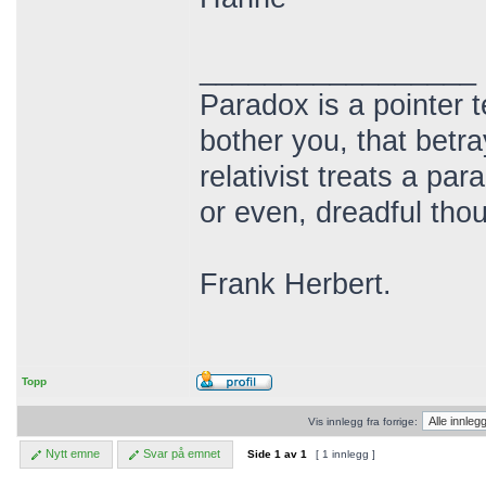
_________________
Paradox is a pointer t
bother you, that betr
relativist treats a pa
or even, dreadful thou
Frank Herbert.
Topp
Vis innlegg fra forrige:
Nytt emne
Svar på emnet
Side
1
av
1
[ 1 innlegg ]