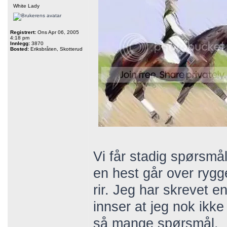
White Lady
Registrert:
Ons Apr 06, 2005
4:18 pm
Innlegg:
3870
Bosted:
Eriksbråten, Skotterud
Vi får stadig spørsm
en hest går over ryg
rir. Jeg har skrevet e
innser at jeg nok ikke
så mange spørsmål.