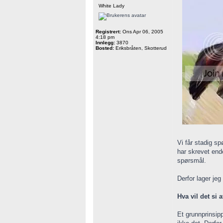
White Lady
Registrert:
Ons Apr 06, 2005
4:18 pm
Innlegg:
3870
Bosted:
Eriksbråten, Skotterud
Vi får stadig s
har skrevet ende
spørsmål.
Derfor lager jeg
Hva vil det si 
Et grunnprinsipp