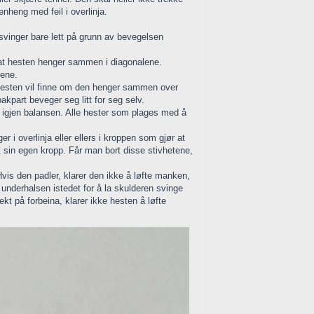
nheng med feil i overlinja.
g svinger bare lett på grunn av bevegelsen
tyr at hesten henger sammen i diagonalene.
gene.
hesten vil finne om den henger sammen over
akpart beveger seg litt for seg selv.
ne igjen balansen. Alle hester som plages med å
r i overlinja eller ellers i kroppen som gjør at
 sin egen kropp. Får man bort disse stivhetene,
Hvis den padler, klarer den ikke å løfte manken,
underhalsen istedet for å la skulderen svinge
kt på forbeina, klarer ikke hesten å løfte