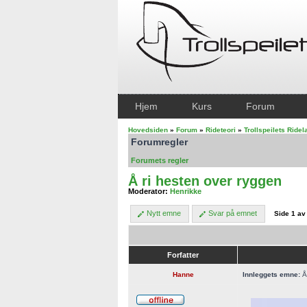
Hjem
Kurs
Forum
Hovedsiden
»
Forum
»
Rideteori
»
Trollspeilets Ride
Forumregler
Forumets regler
Å ri hesten over ryggen
Moderator:
Henrikke
Nytt emne
Svar på emnet
Side
1
a
Forfatter
Hanne
Innleggets emne:
Å 