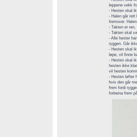
leppene vekk fra
- Hesten skal i
- Halen går rett
fremover. Halen 
- Takten er ren,
- Takten skal væ
- Alle hester h
ryggen. Går ikke
- Hesten skal ik
løpe, vil finne 
- Hesten skal ik
hesten ikke kla
vil hesten komm
- Hesten løfter 
hvis den går me
frem fordi rygge
forbeina frem på