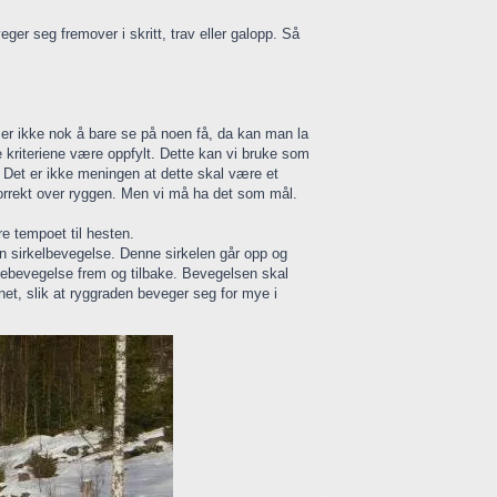
eger seg fremover i skritt, trav eller galopp. Så
 er ikke nok å bare se på noen få, da kan man la
le kriteriene være oppfylt. Dette kan vi bruke som
n. Det er ikke meningen at dette skal være et
 korrekt over ryggen. Men vi må ha det som mål.
re tempoet til hesten.
en sirkelbevegelse. Denne sirkelen går opp og
uggebevegelse frem og tilbake. Bevegelsen skal
net, slik at ryggraden beveger seg for mye i