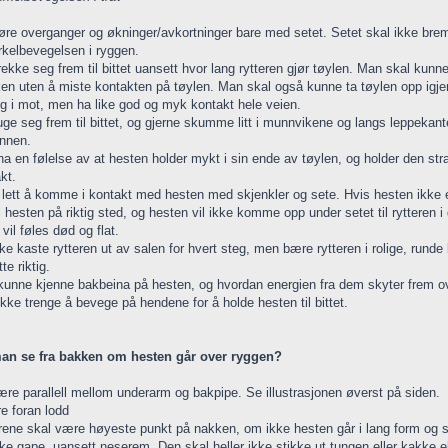
 gjøre overganger og økninger/avkortninger bare med setet. Setet skal ikke br
rkelbevegelsen i ryggen.
rekke seg frem til bittet uansett hvor lang rytteren gjør tøylen. Man skal ku
n uten å miste kontakten på tøylen. Man skal også kunne ta tøylen opp igjen 
eg i mot, men ha like god og myk kontakt hele veien.
uge seg frem til bittet, og gjerne skumme litt i munnvikene og langs leppeka
unnen.
 ha en følelse av at hesten holder mykt i sin ende av tøylen, og holder den st
kt.
 lett å komme i kontakt med hesten med skjenkler og sete. Hvis hesten ikke er
l hesten på riktig sted, og hesten vil ikke komme opp under setet til rytteren
il føles død og flat.
ke kaste rytteren ut av salen for hvert steg, men bære rytteren i rolige, rund
te riktig.
 kunne kjenne bakbeina på hesten, og hvordan energien fra dem skyter frem ove
ikke trenge å bevege på hendene for å holde hesten til bittet.
an se fra bakken om hesten går over ryggen?
ære parallell mellom underarm og bakpipe. Se illustrasjonen øverst på siden.
e foran lodd
rene skal være høyeste punkt på nakken, om ikke hesten går i lang form og s
ke gape, uansett neserem. Den skal heller ikke stikke ut tungen eller kakke el