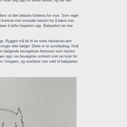
en viser seg opp for andre hester, og når den
ellers vil den belaste forbeina for mye. Som regel
al komme mer innunder hesten for å bære mer.
arer å løfte forparten opp. Bakparten tar mer
e. Ryggen må bli til en sterk heisekran-arm
vinger eller bølger. Dette er et synsbedrag, fordi
av den bølgende bevegelsen fremover som hesten
ggen opp i en bevegelse omtrent som en kran for
 i kroppen, og overfører mer vekt til bakparten.