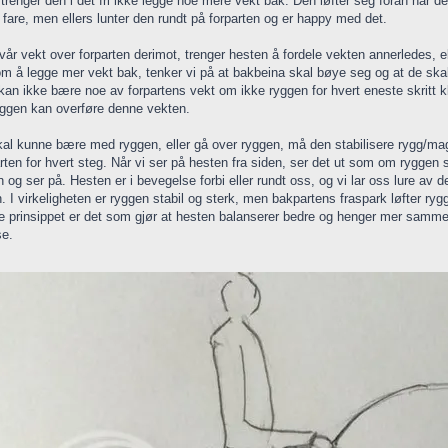
 trenger den i det fri ikke legge noe mere vekt bak. Den løfter seg foran når d
 fare, men ellers lunter den rundt på forparten og er happy med det.
l vår vekt over forparten derimot, trenger hesten å fordele vekten annerledes, 
om å legge mer vekt bak, tenker vi på at bakbeina skal bøye seg og at de sk
an ikke bære noe av forpartens vekt om ikke ryggen for hvert eneste skritt kl
ggen kan overføre denne vekten.
kal kunne bære med ryggen, eller gå over ryggen, må den stabilisere rygg/mag
rten for hvert steg. Når vi ser på hesten fra siden, ser det ut som om ryggen s
en og ser på. Hesten er i bevegelse forbi eller rundt oss, og vi lar oss lure 
. I virkeligheten er ryggen stabil og sterk, men bakpartens fraspark løfter ry
te prinsippet er det som gjør at hesten balanserer bedre og henger mer sammen
se.