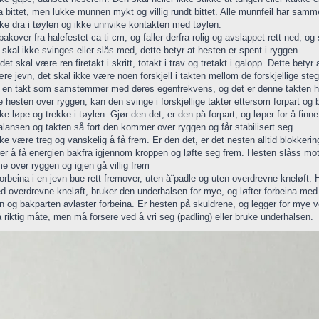
 bittet, men lukke munnen mykt og villig rundt bittet. Alle munnfeil har samme
kke dra i tøylen og ikke unnvike kontakten med tøylen.
 bakover fra halefestet ca ti cm, og faller derfra rolig og avslappet rett ned, o
skal ikke svinges eller slås med, dette betyr at hesten er spent i ryggen.
 det skal være ren firetakt i skritt, totakt i trav og tretakt i galopp. Dette be
re jevn, det skal ikke være noen forskjell i takten mellom de forskjellige ste
ar en takt som samstemmer med deres egenfrekvens, og det er denne takten 
 hesten over ryggen, kan den svinge i forskjellige takter ettersom forpart og b
ke løpe og trekke i tøylen. Gjør den det, er den på forpart, og løper for å fin
balansen og takten så fort den kommer over ryggen og får stabilisert seg.
ke være treg og vanskelig å få frem. Er den det, er det nesten alltid blokkeringe
rer å få energien bakfra igjennom kroppen og løfte seg frem. Hesten slåss mot
e over ryggen og igjen gå villig frem
forbeina i en jevn bue rett fremover, uten å¨padle og uten overdrevne kneløft. 
d overdrevne kneløft, bruker den underhalsen for mye, og løfter forbeina med 
n og bakparten avlaster forbeina. Er hesten på skuldrene, og legger for mye ve
 riktig måte, men må forsere ved å vri seg (padling) eller bruke underhalsen.