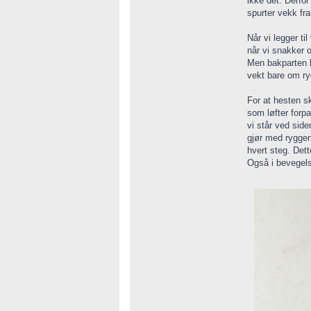
ikke det. Derfor
spurter vekk fra
Når vi legger ti
når vi snakker 
Men bakparten k
vekt bare om ry
For at hesten s
som løfter forpa
vi står ved sid
gjør med ryggen
hvert steg. Det
Også i bevegel