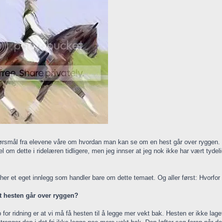
pørsmål fra elevene våre om hvordan man kan se om en hest går over ryggen.
l om dette i ridelæren tidligere, men jeg innser at jeg nok ikke har vært tydel
 her et eget innlegg som handler bare om dette temaet. Og aller først: Hvorfor 
at hesten går over ryggen?
 for ridning er at vi må få hesten til å legge mer vekt bak. Hesten er ikke lage