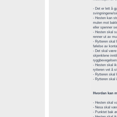
- Det er lett å
svingningene/si
- Hesten kan st
mulen mot bakke
eller spenner s
- Hesten skal s
renner ut av m
- Rytteren skal
følelse av konta
- Det skal være
skjenklene innti
ryggbevegelsen v
- Hesten skal ik
rytteren vet å sit
- Rytteren skal
- Rytteren skal 
Hvordan kan m
- Hesten skal v
- Nesa skal vær
- Punktet bak ø
- Hesten skal ik