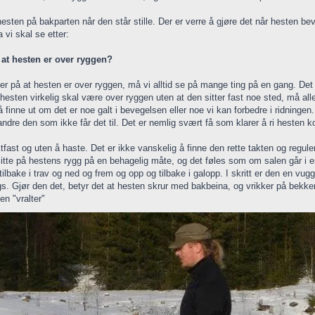
 hesten på bakparten når den står stille. Der er verre å gjøre det når hesten bev
 vi skal se etter:
 at hesten er over ryggen?
er på at hesten er over ryggen, må vi alltid se på mange ting på en gang. Det
 hesten virkelig skal være over ryggen uten at den sitter fast noe sted, må al
å finne ut om det er noe galt i bevegelsen eller noe vi kan forbedre i ridninge
landre den som ikke får det til. Det er nemlig svært få som klarer å ri hesten
tfast og uten å haste. Det er ikke vanskelig å finne den rette takten og regule
sitte på hestens rygg på en behagelig måte, og det føles som om salen går i 
tilbake i trav og ned og frem og opp og tilbake i galopp. I skritt er den en v
ngs. Gjør den det, betyr det at hesten skrur med bakbeina, og vrikker på bekke
en "vralter"