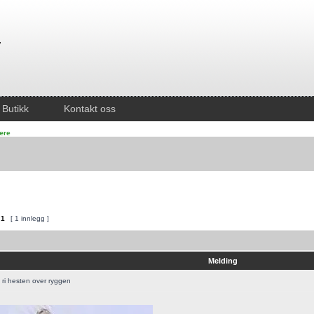
Butikk
Kontakt oss
lære
v
1
[ 1 innlegg ]
Melding
ri hesten over ryggen