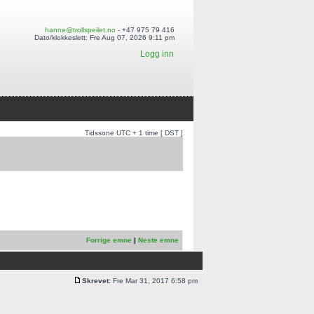
hanne@trollspeilet.no
- +47 975 79 416
Dato/klokkeslett: Fre Aug 07, 2026 9:11 pm
Logg inn
Tidssone UTC + 1 time [ DST ]
Forrige emne
|
Neste emne
Skrevet:
Fre Mar 31, 2017 6:58 pm