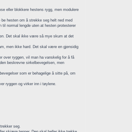
emse eller blokkere hestens rygg, men modulere
nne be hesten om å strekke seg helt ned med
til normal lengde uten at hesten protesterer
nten. Det skal ikke være så mye skum at det
ram, men ikke hard. Det skal være en gjensidig
 over ryggen, vil man ha vanskelig for å få
 i den beskrevne sirkelbevegelsen, men
e bevegelser som er behagelige å sitte på, om
r ryggen og virker inn i tøylene.
trekker seg.
ler skjære tenner. Den skal heller ikke trekke