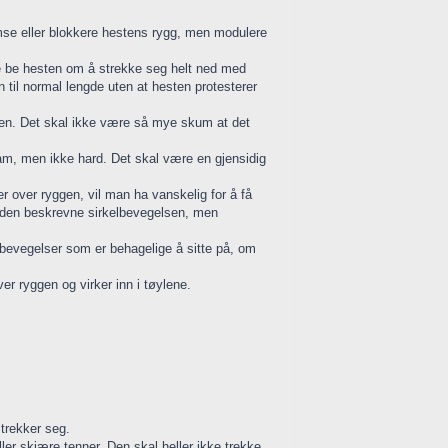
emse eller blokkere hestens rygg, men modulere
nne be hesten om å strekke seg helt ned med
til normal lengde uten at hesten protesterer
nten. Det skal ikke være så mye skum at det
ram, men ikke hard. Det skal være en gjensidig
 over ryggen, vil man ha vanskelig for å få
 i den beskrevne sirkelbevegelsen, men
e bevegelser som er behagelige å sitte på, om
r ryggen og virker inn i tøylene.
trekker seg.
ler skjære tenner. Den skal heller ikke trekke