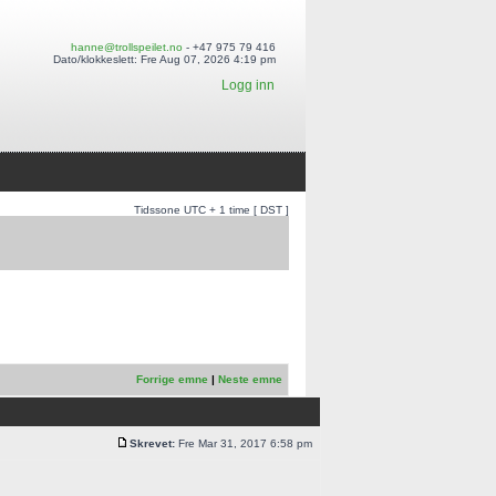
hanne@trollspeilet.no
- +47 975 79 416
Dato/klokkeslett: Fre Aug 07, 2026 4:19 pm
Logg inn
Tidssone UTC + 1 time [ DST ]
Forrige emne
|
Neste emne
Skrevet:
Fre Mar 31, 2017 6:58 pm