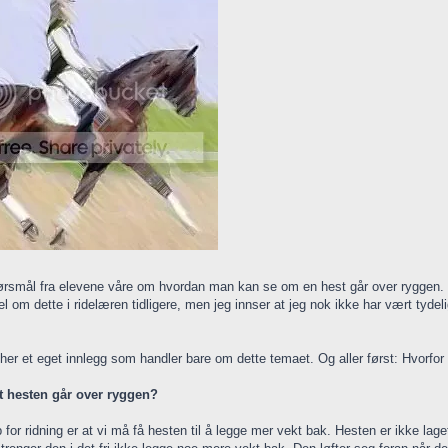
pørsmål fra elevene våre om hvordan man kan se om en hest går over ryggen.
l om dette i ridelæren tidligere, men jeg innser at jeg nok ikke har vært tydel
 her et eget innlegg som handler bare om dette temaet. Og aller først: Hvorfor 
at hesten går over ryggen?
 for ridning er at vi må få hesten til å legge mer vekt bak. Hesten er ikke lage