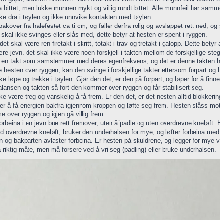
 bittet, men lukke munnen mykt og villig rundt bittet. Alle munnfeil har samme
kke dra i tøylen og ikke unnvike kontakten med tøylen.
 bakover fra halefestet ca ti cm, og faller derfra rolig og avslappet rett ned, o
skal ikke svinges eller slås med, dette betyr at hesten er spent i ryggen.
 det skal være ren firetakt i skritt, totakt i trav og tretakt i galopp. Dette be
re jevn, det skal ikke være noen forskjell i takten mellom de forskjellige ste
ar en takt som samstemmer med deres egenfrekvens, og det er denne takten 
 hesten over ryggen, kan den svinge i forskjellige takter ettersom forpart og b
ke løpe og trekke i tøylen. Gjør den det, er den på forpart, og løper for å fin
balansen og takten så fort den kommer over ryggen og får stabilisert seg.
ke være treg og vanskelig å få frem. Er den det, er det nesten alltid blokkeringe
rer å få energien bakfra igjennom kroppen og løfte seg frem. Hesten slåss mot
e over ryggen og igjen gå villig frem
forbeina i en jevn bue rett fremover, uten å¨padle og uten overdrevne kneløft. 
d overdrevne kneløft, bruker den underhalsen for mye, og løfter forbeina med 
n og bakparten avlaster forbeina. Er hesten på skuldrene, og legger for mye ve
 riktig måte, men må forsere ved å vri seg (padling) eller bruke underhalsen.