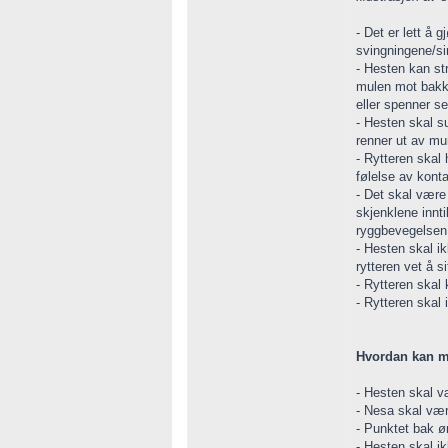
- Det er lett å
svingningene/si
- Hesten kan st
mulen mot bakke
eller spenner s
- Hesten skal s
renner ut av m
- Rytteren skal
følelse av konta
- Det skal være
skjenklene innti
ryggbevegelsen v
- Hesten skal ik
rytteren vet å sit
- Rytteren skal
- Rytteren skal 
Hvordan kan m
- Hesten skal v
- Nesa skal vær
- Punktet bak ø
- Hesten skal ik