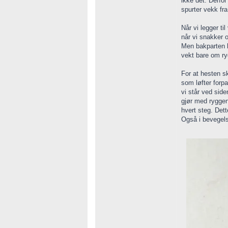
ikke det. Derfor
spurter vekk fra
Når vi legger ti
når vi snakker 
Men bakparten k
vekt bare om ry
For at hesten s
som løfter forpa
vi står ved sid
gjør med ryggen
hvert steg. Det
Også i bevegel