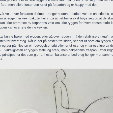
 trenger den i det fri ikke legge noe mere vekt bak. Den løfter seg foran når d
 fare, men ellers lunter den rundt på forparten og er happy med det.
l vår vekt over forparten derimot, trenger hesten å fordele vekten annerledes, 
om å legge mer vekt bak, tenker vi på at bakbeina skal bøye seg og at de sk
an ikke bære noe av forpartens vekt om ikke ryggen for hvert eneste skritt kl
ggen kan overføre denne vekten.
kal kunne bære med ryggen, eller gå over ryggen, må den stabilisere rygg/mag
rten for hvert steg. Når vi ser på hesten fra siden, ser det ut som om ryggen s
en og ser på. Hesten er i bevegelse forbi eller rundt oss, og vi lar oss lure 
. I virkeligheten er ryggen stabil og sterk, men bakpartens fraspark løfter ry
te prinsippet er det som gjør at hesten balanserer bedre og henger mer sammen
se.