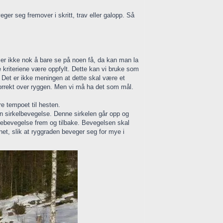
eger seg fremover i skritt, trav eller galopp. Så
 er ikke nok å bare se på noen få, da kan man la
le kriteriene være oppfylt. Dette kan vi bruke som
n. Det er ikke meningen at dette skal være et
 korrekt over ryggen. Men vi må ha det som mål.
re tempoet til hesten.
en sirkelbevegelse. Denne sirkelen går opp og
uggebevegelse frem og tilbake. Bevegelsen skal
net, slik at ryggraden beveger seg for mye i