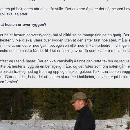
 hesten på bakparten når den står stille. Der er verre å gjøre det når hesten bev
 vi skal se etter:
 at hesten er over ryggen?
er på at hesten er over ryggen, må vi alltid se på mange ting på en gang. Det
 hesten virkelig skal være over ryggen uten at den sitter fast noe sted, må al
å finne ut om det er noe galt i bevegelsen eller noe vi kan forbedre i ridninge
landre den som ikke får det til. Det er nemlig svært få som klarer å ri hesten
tfast og uten å haste. Det er ikke vanskelig å finne den rette takten og regule
sitte på hestens rygg på en behagelig måte, og det føles som om salen går i 
tilbake i trav og ned og frem og opp og tilbake i galopp. I skritt er den en v
ngs. Gjør den det, betyr det at hesten skrur med bakbeina, og vrikker på bekke
en "vralter"