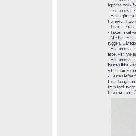
leppene vekk fra
- Hesten skal i
- Halen går rett
fremover. Halen 
- Takten er ren,
- Takten skal væ
- Alle hester h
ryggen. Går ikke
- Hesten skal ik
løpe, vil finne 
- Hesten skal ik
hesten ikke kla
vil hesten komm
- Hesten løfter 
hvis den går me
frem fordi rygge
forbeina frem på