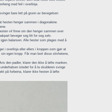
nheng med feil i overlinja.
g svinger bare lett på grunn av bevegelsen
tyr at hesten henger sammen i diagonalene.
gene.
hesten vil finne om den henger sammen over
akpart beveger seg litt for seg selv.
ne igjen balansen. Alle hester som plages med å
r i overlinja eller ellers i kroppen som gjør at
 sin egen kropp. Får man bort disse stivhetene,
Hvis den padler, klarer den ikke å løfte manken,
underhalsen istedet for å la skulderen svinge
kt på forbeina, klarer ikke hesten å løfte