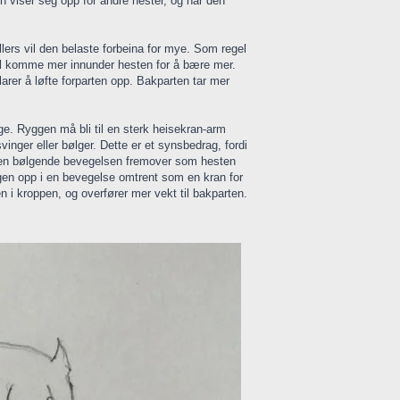
en viser seg opp for andre hester, og når den
ellers vil den belaste forbeina for mye. Som regel
al komme mer innunder hesten for å bære mer.
arer å løfte forparten opp. Bakparten tar mer
e. Ryggen må bli til en sterk heisekran-arm
vinger eller bølger. Dette er et synsbedrag, fordi
av den bølgende bevegelsen fremover som hesten
ggen opp i en bevegelse omtrent som en kran for
 i kroppen, og overfører mer vekt til bakparten.