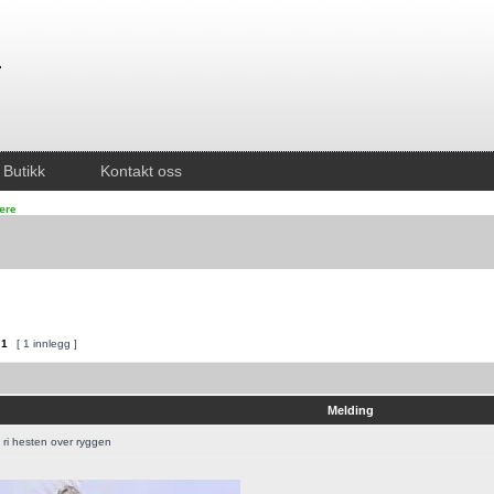
Butikk
Kontakt oss
lære
v
1
[ 1 innlegg ]
Melding
ri hesten over ryggen