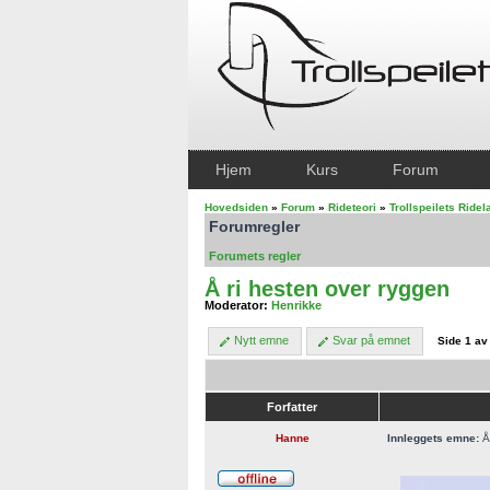
Hjem
Kurs
Forum
Hovedsiden
»
Forum
»
Rideteori
»
Trollspeilets Ride
Forumregler
Forumets regler
Å ri hesten over ryggen
Moderator:
Henrikke
Nytt emne
Svar på emnet
Side
1
a
Forfatter
Hanne
Innleggets emne:
Å 