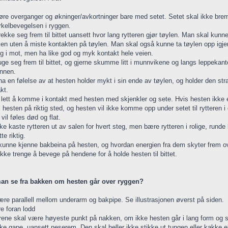
 gjøre overganger og økninger/avkortninger bare med setet. Setet skal ikke br
rkelbevegelsen i ryggen.
rekke seg frem til bittet uansett hvor lang rytteren gjør tøylen. Man skal ku
n uten å miste kontakten på tøylen. Man skal også kunne ta tøylen opp igjen 
eg i mot, men ha like god og myk kontakt hele veien.
uge seg frem til bittet, og gjerne skumme litt i munnvikene og langs leppeka
unnen.
 ha en følelse av at hesten holder mykt i sin ende av tøylen, og holder den st
kt.
 lett å komme i kontakt med hesten med skjenkler og sete. Hvis hesten ikke er
l hesten på riktig sted, og hesten vil ikke komme opp under setet til rytteren
il føles død og flat.
ke kaste rytteren ut av salen for hvert steg, men bære rytteren i rolige, rund
te riktig.
 kunne kjenne bakbeina på hesten, og hvordan energien fra dem skyter frem ove
ikke trenge å bevege på hendene for å holde hesten til bittet.
an se fra bakken om hesten går over ryggen?
ære parallell mellom underarm og bakpipe. Se illustrasjonen øverst på siden.
e foran lodd
rene skal være høyeste punkt på nakken, om ikke hesten går i lang form og s
ke gape, uansett neserem. Den skal heller ikke stikke ut tungen eller kakke el