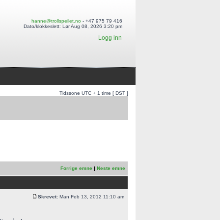
hanne@trollspeilet.no
- +47 975 79 416
Dato/klokkeslett: Lør Aug 08, 2026 3:20 pm
Logg inn
Tidssone UTC + 1 time [ DST ]
Forrige emne
|
Neste emne
Skrevet:
Man Feb 13, 2012 11:10 am