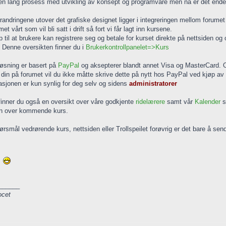
en lang prosess med utvikling av konsept og programvare men nå er det endel
rrandringene utover det grafiske designet ligger i integreringen mellom forumet
t vårt som vil bli satt i drift så fort vi får lagt inn kursene.
p til at brukere kan registrere seg og betale for kurset direkte på nettsiden og
. Denne oversikten finner du i
Brukerkontrollpanelet=>Kurs
løsning er basert på
PayPal
og aksepterer blandt annet Visa og MasterCard. Om
 din på forumet vil du ikke måtte skrive dette på nytt hos PayPal ved kjøp av va
sjonen er kun synlig for deg selv og sidens
administratorer
finner du også en oversikt over våre godkjente
ridelærere
samt vår
Kalender
s
en over kommende kurs.
rsmål vedrørende kurs, nettsiden eller Trollspeilet forøvrig er det bare å se
______
ocet