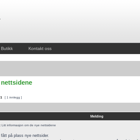
Butikk
Kontakt oss
 nettsidene
v
1
[ 1 innlegg ]
Melding
:
Litt informasjon om de nye nettsidene
 fått på plass nye nettsider.