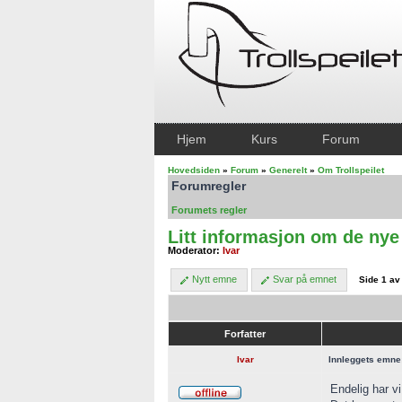
Hjem
Kurs
Forum
Hovedsiden
»
Forum
»
Generelt
»
Om Trollspeilet
Forumregler
Forumets regler
Litt informasjon om de nye
Moderator:
Ivar
Nytt emne
Svar på emnet
Side
1
a
Forfatter
Ivar
Innleggets emne
Endelig har vi