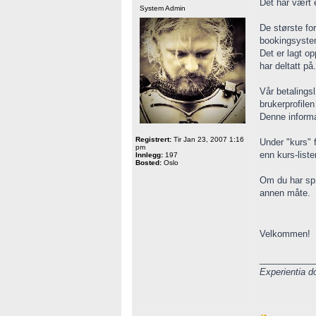
Det har vært 
System Admin
De største fo
bookingsysteme
Det er lagt op
har deltatt på
Vår betalings
brukerprofilen
Denne informa
Registrert:
Tir Jan 23, 2007 1:16
Under "kurs" 
pm
enn kurs-list
Innlegg:
197
Bosted:
Oslo
Om du har spø
annen måte.
Velkommen!
___________
Experientia d