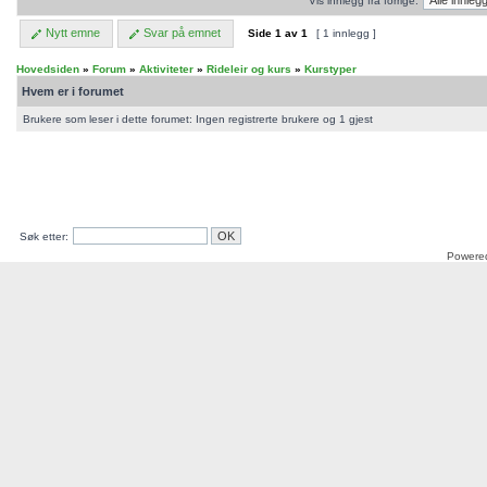
Vis innlegg fra forrige:
Nytt emne
Svar på emnet
Side
1
av
1
[ 1 innlegg ]
Hovedsiden
»
Forum
»
Aktiviteter
»
Rideleir og kurs
»
Kurstyper
Hvem er i forumet
Brukere som leser i dette forumet: Ingen registrerte brukere og 1 gjest
Søk etter:
Powere