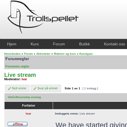
Hjem
Kurs
Forum
Butikk
Kontakt oss
Hovedsiden
»
Forum
»
Aktiviteter
»
Rideleir og kurs
»
Kurstyper
Forumregler
Forumets regler
Live stream
Moderator:
Ivar
Nytt emne
Svar på emnet
Side
1
av
1
[ 1 innlegg ]
Utskriftsvennlig visning
Forfatter
Ivar
Innleggets emne:
Live stream
We have started giving