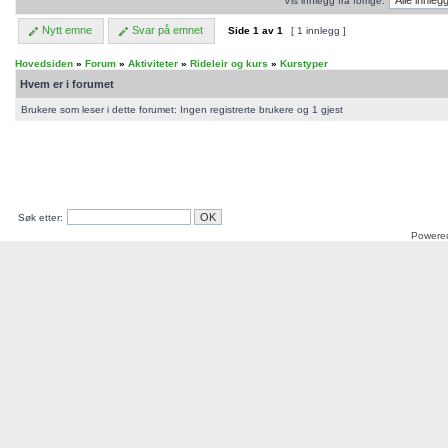
Vis innlegg fra forrige:
Nytt emne
Svar på emnet
Side
1
av
1
[ 1 innlegg ]
Hovedsiden
»
Forum
»
Aktiviteter
»
Rideleir og kurs
»
Kurstyper
Hvem er i forumet
Brukere som leser i dette forumet: Ingen registrerte brukere og 1 gjest
Søk etter:
Powere