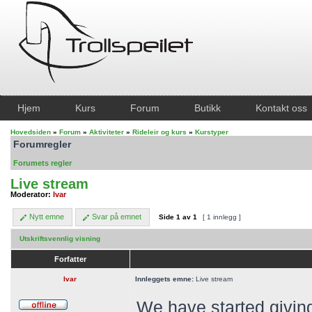
Hjem
Kurs
Forum
Butikk
Kontakt oss
Hovedsiden
»
Forum
»
Aktiviteter
»
Rideleir og kurs
»
Kurstyper
Forumregler
Forumets regler
Live stream
Moderator:
Ivar
Nytt emne
Svar på emnet
Side
1
av
1
[ 1 innlegg ]
Utskriftsvennlig visning
Forfatter
Ivar
Innleggets emne:
Live stream
We have started giving