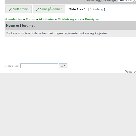
Vis innlegg fra forrige:
Nytt emne
Svar på emnet
Side
1
av
1
[ 1 innlegg ]
Hovedsiden
»
Forum
»
Aktiviteter
»
Rideleir og kurs
»
Kurstyper
Hvem er i forumet
Brukere som leser i dette forumet: Ingen registrerte brukere og 2 gjester
Søk etter:
Powere