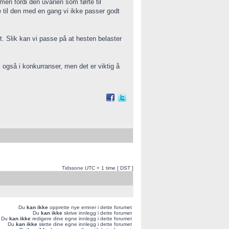
, men fordi den uvanen som førte til
e til den med en gang vi ikke passer godt
t. Slik kan vi passe på at hesten belaster
 også i konkurranser, men det er viktig å
Tidssone UTC + 1 time [ DST ]
Du
kan ikke
opprette nye emner i dette forumet
Du
kan ikke
skrive innlegg i dette forumet
Du
kan ikke
redigere dine egne innlegg i dette forumet
Du
kan ikke
slette dine egne innlegg i dette forumet