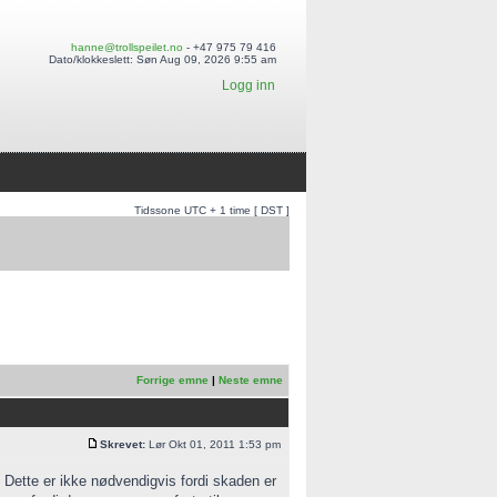
hanne@trollspeilet.no
- +47 975 79 416
Dato/klokkeslett: Søn Aug 09, 2026 9:55 am
Logg inn
Tidssone UTC + 1 time [ DST ]
Forrige emne
|
Neste emne
Skrevet:
Lør Okt 01, 2011 1:53 pm
l. Dette er ikke nødvendigvis fordi skaden er