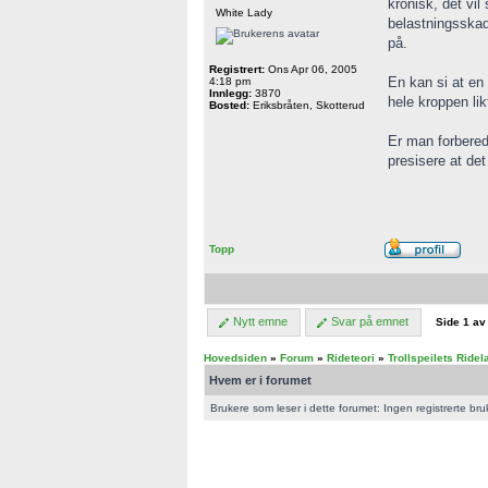
kronisk, det vil
White Lady
belastningsskad
på.
Registrert:
Ons Apr 06, 2005
En kan si at en 
4:18 pm
Innlegg:
3870
hele kroppen lik
Bosted:
Eriksbråten, Skotterud
Er man forberedt
presisere at det
Topp
Nytt emne
Svar på emnet
Side
1
a
Hovedsiden
»
Forum
»
Rideteori
»
Trollspeilets Ride
Hvem er i forumet
Brukere som leser i dette forumet: Ingen registrerte bru