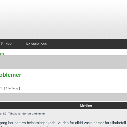
Butikk
Kontakt oss
lære
roblemer
v
1
[ 1 innlegg ]
Melding
el 85. Tilbakevendende problemer
ang har hatt en belastningsskade, vil den for alltid være sårbar for tilbakefal