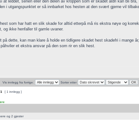
 si at leddet, senen eller den delen av kroppen som er skadet aldri kan bli bra
en i utgangspunktet er så innbarket hos hesten at den svært gjerne vil tilbak
hest som har hatt en slik skade for alltid etterpå må ris ekstra nøye og korrek
t, og ikke henfaller til gamle uvaner.
 på dette, kan man klare å holde en tidligere skadet hest skadefri i mange år,
 påhviler et ekstra ansvar på den som rir en slik hest.
Vis innlegg fra forrige:
Sorter etter
v
1
[ 1 innlegg ]
lære
kere og 2 gjester